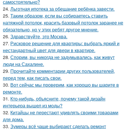
самостоятельно?
24.
Льготная ипотека за обещание ребёнка завести.
25.
Таким образом, если вы собираетесь ставить
натяжной потолок, красить базовый потолок заранее не
обязательно, но у этих ребят другое мнение.
26.
Здравствуйте, это Москва.
27.
Рисковое решение для квартиры: выбрать яркий и
нестандартный цвет для двери в квартире.
28.
Спорим, вы никогда не задумывались, как живут
люди на Сахалине.
29.
Прочитайте комментарии других пользователей,
перед тем, как писать свои.
30.
Вот сейчас мы проверим, как хорошо вы шарите в
ремонте.
31.
Кто-нибудь, объясните, почему такой дизайн
интерьера вышел из моды?
32.
Китайцы не перестают удивлять своими товарами
для дома.
33.
Зумеры всё чаще выбирают сделать ремонт