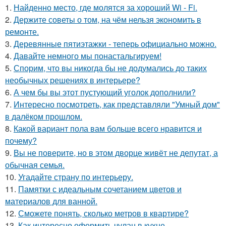
1.
Найденно место, где молятся за хороший Wi - Fi.
2.
Держите советы о том, на чём нельзя экономить в
ремонте.
3.
Деревянные пятиэтажки - теперь официально можно.
4.
Давайте немного мы понастальгируем!
5.
Спорим, что вы никогда бы не додумались до таких
необычных решениях в интерьере?
6.
А чем бы вы этот пустующий уголок дополнили?
7.
Интересно посмотреть, как представляли "Умный дом"
в далёком прошлом.
8.
Какой вариант пола вам больше всего нравится и
почему?
9.
Вы не поверите, но в этом дворце живёт не депутат, а
обычная семья.
10.
Угадайте страну по интерьеру.
11.
Памятки с идеальным сочетанием цветов и
материалов для ванной.
12.
Сможете понять, сколько метров в квартире?
13.
Как интересно оформить чулан в кухне.