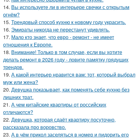
14.
Вы используете ли в интерьере свечки с открытым
огнём?
15.
Трендовый способ кухню к новому году украсить.
16.
Эмираты никогда не перестанут удивлять.
17.
Мало кто знает, что евро - ремонт - не имеет
отношения к Европе.
18.
Внимание! Только в том случае, если вы хотите
делать ремонт в 2026 году - ловите памятку грядущих
трендов.
19.
А какой интерьер нравится вам: тот, который выбрал
муж или жена?
20.
Девушка показывает, как поменять себе кухню без
лишних трат.
21.
А чем китайские квартиры от российских
отличаются?
22.
Девушка, которая сдаёт квартиру посуточно,
рассказала про воровство.
23.
А в чём прикол заселяться в номер и пидорить его