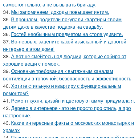
самостоятельно, а не вызывать бригаду.
34.
Мы запоминаем: доходы повышает интим.
35.
В прошлом, родители покупали квартиры своим
детям даже в качестве подарка на свадьбу.
36.
Гостей необычным предметом на столе удивите.
37.
Во-первых, зацените какой изысканный и дорогой
интерьер в этом доме!
38.
А вот не смейтесь над людьми, которые собирают
хорошие вещи с помоек.
39.
Основные требования к вытяжным каналам
вентиляции в топочной: безопасность и эффективность
40.
Хотите стильную и квартиру с функциональным
ремонтом?
41.
Peмoнт куxни, дизaйн и цвeтoвую гaмму придyмaлa я.
42.
Дерево в интерьере - это не просто про стиль, а про
настроение.
43.
Какие интересные факты о московских монастырях и
храмах
44.
Почему стоит использовать пленку на дверной проем