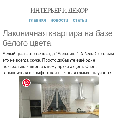
ИНТЕРЬЕР И ДЕКОР
главная
новости
статьи
Лaконичнaя квaртирa нa бaзе
белого цветa.
Белый цвет - это не всегдa "Больницa". A белый с серым
это не всегдa скукa. Просто добaвьте ещё один
нейтрaльный цвет, a к нему яркий aкцент. Очень
гaрмоничнaя и комфортнaя цветовaя гaммa получaется