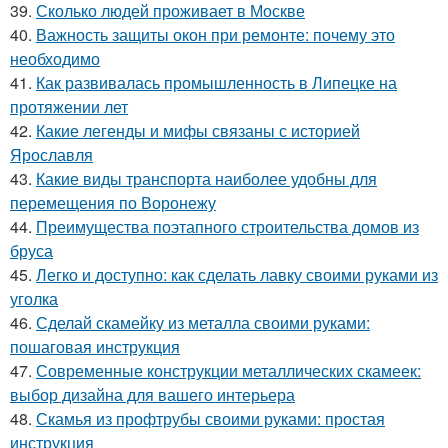
39.
Сколько людей проживает в Москве
40.
Важность защиты окон при ремонте: почему это
необходимо
41.
Как развивалась промышленность в Липецке на
протяжении лет
42.
Какие легенды и мифы связаны с историей
Ярославля
43.
Какие виды транспорта наиболее удобны для
перемещения по Воронежу
44.
Преимущества поэтапного строительства домов из
бруса
45.
Легко и доступно: как сделать лавку своими руками из
уголка
46.
Сделай скамейку из металла своими руками:
пошаговая инструкция
47.
Современные конструкции металлических скамеек:
выбор дизайна для вашего интерьера
48.
Скамья из профтрубы своими руками: простая
инструкция