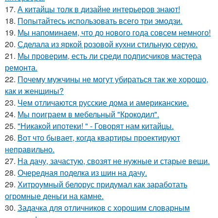
17.
А китайцы толк в дизайне интерьеров знают!
18.
Попытайтесь использовать всего три эмодзи.
19.
Мы напоминаем, что до нового года совсем немного!
20.
Сделала из яркой розовой кухни стильную серую.
21.
Мы проверим, есть ли среди подписчиков мастера
ремонта.
22.
Почему мужчины не могут убираться так же хорошо,
как и женщины?
23.
Чем отличаются русские дома и американские.
24.
Мы поиграем в мебельный "Крокодил".
25.
"Никакой ипотеки! " - Говорят нам китайцы.
26.
Вот что бывает, когда квартиры проектируют
неправильно.
27.
На дачу, зачастую, свозят не нужные и старые вещи.
28.
Очередная поделка из шин на дачу.
29.
Хитроумный белорус придумал как заработать
огромные деньги на камне.
30.
Задачка для отличников с хорошим словарным