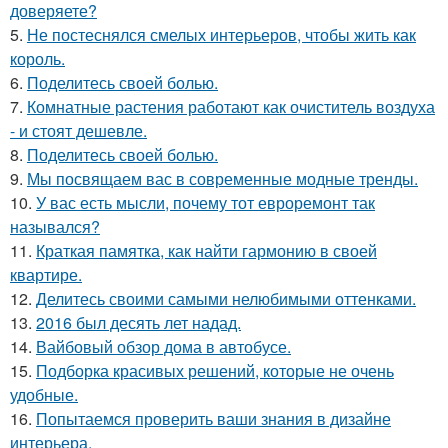
доверяете?
5.
Не постеснялся смелых интерьеров, чтобы жить как
король.
6.
Поделитесь своей болью.
7.
Комнатные растения работают как очиститель воздуха
- и стоят дешевле.
8.
Поделитесь своей болью.
9.
Мы посвящаем вас в современные модные тренды.
10.
У вас есть мысли, почему тот евроремонт так
назывался?
11.
Краткая памятка, как найти гармонию в своей
квартире.
12.
Делитесь своими самыми нелюбимыми оттенками.
13.
2016 был десять лет надад.
14.
Вайбовый обзор дома в автобусе.
15.
Подборка красивых решений, которые не очень
удобные.
16.
Попытаемся проверить ваши знания в дизайне
интерьера.