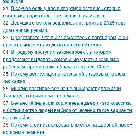
запасом!
31.
В случае если у вас в квартире остались старые
советские радиаторы - не спешите их менять!
32.
Девушка с мужем решились построить в 2025 году
дом своими руками.
33.
Представьте, что вы съезжаетесь с партнёром, а он
просит выбросить из дома вашего питомца.
34.
В госдуму поступил законопроект, в котором
предлагают выдавать земельные участки семьям с
ребёнком, прожившим в браке не менее 10 лет.
35.
Почему вентиляция в котельной с газовым котлом
так важна
36.
Многие россияне всё чаще выбирают для жизни
Таиланд - и причин на это немало.
37.
Белые, чёрные или коричневые двери - это классика,
и большинство людей выбирают именно такие варианты
не случайно.
38.
Почему стоит использовать пленку на дверной проем
во время ремонта