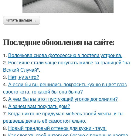
читать дальше →
Последние обновления на сайте:
1.
Волочкова снова фотосессию в постели устроила.
2.
Россияне стали чаще покупать жильё за границей "на
Всякий Случай".
3.
Нет, ну а что?
4.
А если бы вы решились покрасить кухню в цвет глаз
своего кота, то какой бы она была?
5.
А чем бы вы этот пустующий уголок дополнили?
6.
А зачем вам покупать дом?
7.
Когда никто не придумал мебель твоей мечты, и ты
решаешь делать её самостоятельно.
8.
Новый трендовый оттенок для кухни - тауп.
9.
Как сделать свой интерьер богаче с помощью цветов.