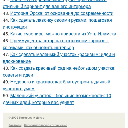
стильный вариант для вашего интерьера
43.
История Орска: от основания до современности
44.
Как сделать лавочку своими руками: пошаговая
инструкция
45.
Какие сувениры можно привезти из Усть-Илимска
46.
Преимущества штор на потолочном карнизе с
крючками: как обновить интерьер
47.
Как сделать маленький участок красивым: идеи и
вдохновение
48.
Как создать красивый сад на небольшом участке:
советы и идеи
49.
Недорого и красиво: как благоустроить дачный
участок с умом
50.
Маленький участок – большие возможности: 10
дачных идей, которые вас удивят
© 2026 Интерьер и Декор
Контакты
Пользовательское соглашение