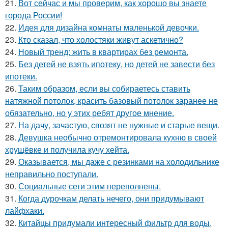
21.
Вот сейчас и мы проверим, как хорошо вы знаете
города России!
22.
Идея для дизайна комнаты маленькой девочки.
23.
Кто сказал, что холостяки живут аскетично?
24.
Новый тренд: жить в квартирах без ремонта.
25.
Без детей не взять ипотеку, но детей не завести без
ипотеки.
26.
Таким образом, если вы собираетесь ставить
натяжной потолок, красить базовый потолок заранее не
обязательно, но у этих ребят другое мнение.
27.
На дачу, зачастую, свозят не нужные и старые вещи.
28.
Девушка необычно отремонтировала кухню в своей
хрущёвке и получила кучу хейта.
29.
Оказывается, мы даже с резинками на холодильнике
неправильно поступали.
30.
Социальные сети этим переполнены.
31.
Когда дурочкам делать нечего, они придумывают
лайфхаки.
32.
Китайцы придумали интересный фильтр для воды,