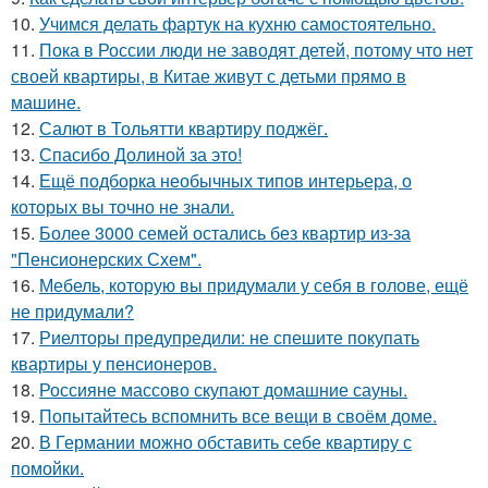
10.
Учимся делать фартук на кухню самостоятельно.
11.
Пока в России люди не заводят детей, потому что нет
своей квартиры, в Китае живут с детьми прямо в
машине.
12.
Салют в Тольятти квартиру поджёг.
13.
Спасибо Долиной за это!
14.
Ещё подборка необычных типов интерьера, о
которых вы точно не знали.
15.
Более 3000 семей остались без квартир из-за
"Пенсионерских Схем".
16.
Мебель, которую вы придумали у себя в голове, ещё
не придумали?
17.
Риелторы предупредили: не спешите покупать
квартиры у пенсионеров.
18.
Россияне массово скупают домашние сауны.
19.
Попытайтесь вспомнить все вещи в своём доме.
20.
В Германии можно обставить себе квартиру с
помойки.