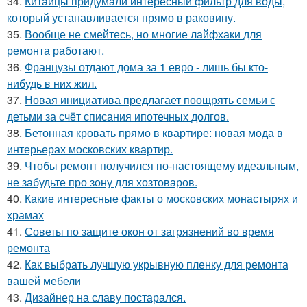
34.
Китайцы придумали интересный фильтр для воды,
который устанавливается прямо в раковину.
35.
Вообще не смейтесь, но многие лайфхаки для
ремонта работают.
36.
Французы отдают дома за 1 евро - лишь бы кто-
нибудь в них жил.
37.
Новая инициатива предлагает поощрять семьи с
детьми за счёт списания ипотечных долгов.
38.
Бетонная кровать прямо в квартире: новая мода в
интерьерах московских квартир.
39.
Чтобы ремонт получился по-настоящему идеальным,
не забудьте про зону для хозтоваров.
40.
Какие интересные факты о московских монастырях и
храмах
41.
Советы по защите окон от загрязнений во время
ремонта
42.
Как выбрать лучшую укрывную пленку для ремонта
вашей мебели
43.
Дизайнер на славу постарался.