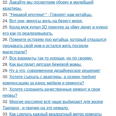
22.
Давайте мы посмотрим уборку в милейшей
квартиры.
23.
"Никакой ипотеки! " - Говорят нам китайцы.
24.
Вот они, минусы жить на берегу моря.
25.
Когда муж купил 3D принтер за уйму денег и нужно
его как-то реализовывать.
26.
Помните историю про китайца, который отказался
продавать свой дом и остался жить посреди
магистрали?
27.
Все варианты так то хороши, но по своему.
28.
Как выглядит детская бежевой мамы.
29.
Ну а что, современное дизайнерское решение!
30.
Хотите съехать с квартиры, а хозяин требует
компенсацию за износ мебели и ремонта?
31.
Хотите сохранить качественные ремонт и свои
нервы?
32.
Многие россияне всё чаще выбирают для жизни
Таиланд - и причин на это немало.
33.
Как сделать каждый квадратный метро комнаты