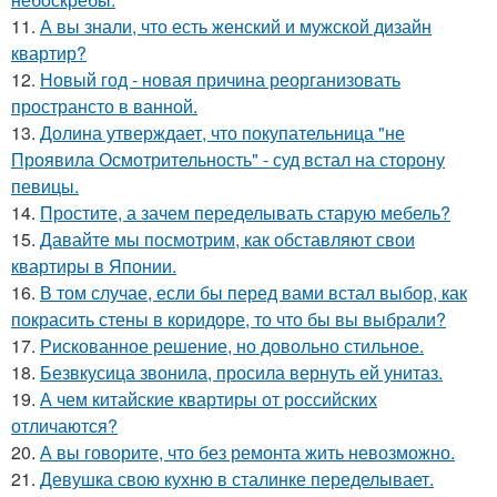
11.
А вы знали, что есть женский и мужской дизайн
квартир?
12.
Новый год - новая причина реорганизовать
пространсто в ванной.
13.
Долина утверждает, что покупательница "не
Проявила Осмотрительность" - суд встал на сторону
певицы.
14.
Простите, а зачем переделывать старую мебель?
15.
Давайте мы посмотрим, как обставляют свои
квартиры в Японии.
16.
В том случае, если бы перед вами встал выбор, как
покрасить стены в коридоре, то что бы вы выбрали?
17.
Рискованное решение, но довольно стильное.
18.
Безвкусица звонила, просила вернуть ей унитаз.
19.
А чем китайские квартиры от российских
отличаются?
20.
А вы говорите, что без ремонта жить невозможно.
21.
Девушка свою кухню в сталинке переделывает.