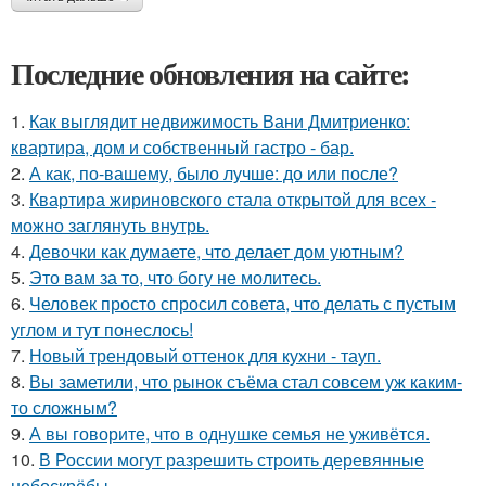
Последние обновления на сайте:
1.
Как выглядит недвижимость Вани Дмитриенко:
квартира, дом и собственный гастро - бар.
2.
А как, по-вашему, было лучше: до или после?
3.
Квартира жириновского стала открытой для всех -
можно заглянуть внутрь.
4.
Девочки как думаете, что делает дом уютным?
5.
Это вам за то, что богу не молитесь.
6.
Человек просто спросил совета, что делать с пустым
углом и тут понеслось!
7.
Новый трендовый оттенок для кухни - тауп.
8.
Вы заметили, что рынок съёма стал совсем уж каким-
то сложным?
9.
А вы говорите, что в однушке семья не уживётся.
10.
В России могут разрешить строить деревянные
небоскрёбы.