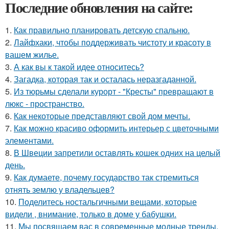
Последние обновления на сайте:
1.
Как правильно планировать детскую спальню.
2.
Лайфхаки, чтобы поддерживать чистоту и красоту в
вашем жилье.
3.
А как вы к такой идее относитесь?
4.
Загадка, которая так и осталась неразгаданной.
5.
Из тюрьмы сделали курорт - "Кресты" превращают в
люкс - пространство.
6.
Как некоторые представляют свой дом мечты.
7.
Как можно красиво оформить интерьер с цветочными
элементами.
8.
В Швеции запретили оставлять кошек одних на целый
день.
9.
Как думаете, почему государство так стремиться
отнять землю у владельцев?
10.
Поделитесь ностальгичными вещами, которые
видели , внимание, только в доме у бабушки.
11.
Мы посвящаем вас в современные модные тренды.