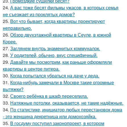
23.
Громоздкие сушилки бесят?
24.
А вас тоже бесят фильмы ужасов, в которых семья
не съезжает из проклятых домов?
25.
Вот что бывает, когда квартиры проектируют
неправильно.
26.
Обзор двухэтажной квартиры в Сеуле, в южной
Корее.
27.
Заглянем внутрь знаменитых коммуналок.
28.
У родителей, обычно, вкус специфичный.
29.
Давайте мы посмотрим, как раньше оформляли
квартиры в центре питера.
30.
Когда попытался убраться на даче у деда.
31.
Когда-нибудь замечали в Москве такие огромные
вытяжки?
32.
Своего ребёнка в шкаф переселила.
33.
Натяжные потолки, оказывается, не такие надёжные.
34.
По статистике, инициатор любых перестановок дома
- это женщина декретница или домохозяйка.
35.
В госдуму поступил законопроект, в котором