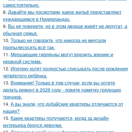
самостоятельно.
8.
Давайте мы посмотрим, какое жильё представляют
нуждающимся в Нидерландах.
9.
Вы не поверите, но в этом дворце живёт не депутат, а
обычная семья.
10.
Только не говорите, что никогда не мечтали
пропылесосить всё так.
11.
Мерцающие гирлянды могут вредить зрению и
нервной системе.
12.
Ипотеку хотят полностью списывать после рождения
четвёртого ребёнка.
13.
Внимание! Только в том случае, если вы хотите
делать ремонт в 2026 году - ловите памятку грядущих
трендов.
14.
А вы знали, что дубайские квартиры отличаются от
наших?
15.
Какие квартиры получаются, когда за дизайн
интерьера беруся девочки.