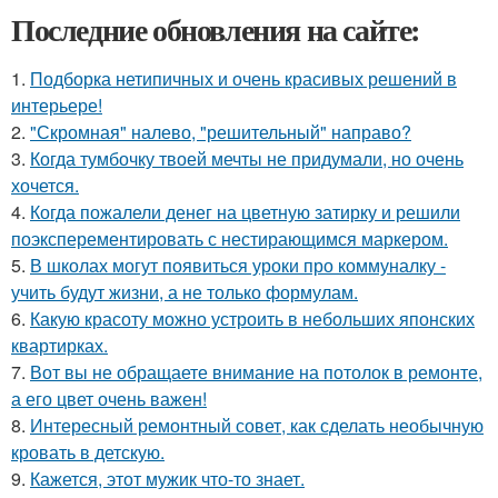
Последние обновления на сайте:
1.
Подборка нетипичных и очень красивых решений в
интерьере!
2.
"Скромная" налево, "решительный" направо?
3.
Когда тумбочку твоей мечты не придумали, но очень
хочется.
4.
Когда пожалели денег на цветную затирку и решили
поэксперементировать с нестирающимся маркером.
5.
В школах могут появиться уроки про коммуналку -
учить будут жизни, а не только формулам.
6.
Какую красоту можно устроить в небольших японских
квартирках.
7.
Вот вы не обращаете внимание на потолок в ремонте,
а его цвет очень важен!
8.
Интересный ремонтный совет, как сделать необычную
кровать в детскую.
9.
Кажется, этот мужик что-то знает.