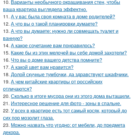
10.
Варианты необычного окрашивания стен, чтобы
ваша квартира выглядела эффектно.
11.
А у вас была своя комната в доме родителей?
12.
А что вы о такой планировки думаете?
13.
А что вы думаете: нужно ли совмещать туалет и
ванную?
14.
А какое сочетание вам понравилось?
15.
Какие бы из этих мелочей вы себе домой захотели?
16.
Что вы о доме вашего детства помните?
17.
А какой цвет вам нравится?
18.
Долой скучные тумбочки, да здравствуют шкафчики.
19.
А чем китайские квартиры от российских
отличаются?
20.
Сколько в итоге мусора они из этого дома вытащили.
21.
Интересное решение для фото - зоны в спальне.
22.
У всех в квартире есть тот самый косяк, который до
сих пор мозолит глаза.
23.
Можно назвать что угодно: от мебели, до предмета
декора.