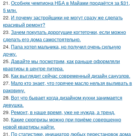
21.
Особняк чемпиона НБА в Майами продаётся за $31,
5 млн.
22.
И почему застройщики не могут сразу же сделать
красивый ремонт?
23.
Зачем покупать дорогущие когтеточки, если можно
сделать его дома самостоятельно.
24.
Папа хотел мальчика, но получил очень сильную
дочку.
25.
Давайте мы посмотрим, как раньше оформляли
квартиры в центре питера.
26.
Как выглядит сейчас современный дизайн санузлов.
27.
Мало кто знает, что горячее масло нельзя выливать в
раковину.
28.
Вот что бывает когда дизайном кухни занимается
девушка.
29.
Ремонт, в наше время, уже не нужда, а тренд.
30.
Какие сюрпризы можно при приёме совершенно
новой квартиры найти.
31.
По статистике, инициатор любых перестановок дома