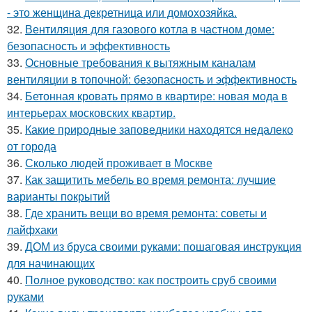
- это женщина декретница или домохозяйка.
32.
Вентиляция для газового котла в частном доме:
безопасность и эффективность
33.
Основные требования к вытяжным каналам
вентиляции в топочной: безопасность и эффективность
34.
Бетонная кровать прямо в квартире: новая мода в
интерьерах московских квартир.
35.
Какие природные заповедники находятся недалеко
от города
36.
Сколько людей проживает в Москве
37.
Как защитить мебель во время ремонта: лучшие
варианты покрытий
38.
Где хранить вещи во время ремонта: советы и
лайфхаки
39.
ДОМ из бруса своими руками: пошаговая инструкция
для начинающих
40.
Полное руководство: как построить сруб своими
руками