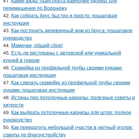
41.
Какие виды транспорта наиболее удобны для
перемещения по Воронежу
42.
Как собрать брус быстро и просто: пошаговая
инструкция
43.
Как построить деревянный дом из бруса: пошаговое
руководство
44.
Мамочки, общий сбор!
45.
Есть ли рестораны с авторской или уникальной
кухней в городе
46.
Скамейка из профильной трубы своими руками:
пошаговая инструкция
47.
Как сделать скамейку из профильной трубы своими
руками: пошаговая инструкция
48.
Истины про потолочные карнизы: полезные советы и
хитрости
49.
Как выбрать потолочные карнизы для штор: полное
руководство
50.
Как превратить небольшой участок в уютный уголок:
советы по благоустройству