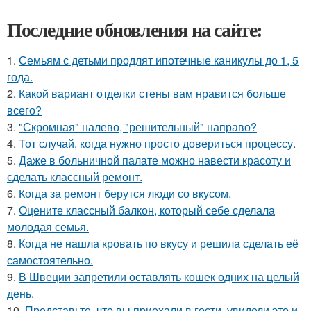
Последние обновления на сайте:
1.
Семьям с детьми продлят ипотечные каникулы до 1, 5
года.
2.
Какой вариант отделки стены вам нравится больше
всего?
3.
"Скромная" налево, "решительный" направо?
4.
Тот случай, когда нужно просто довериться процессу.
5.
Даже в больничной палате можно навести красоту и
сделать классный ремонт.
6.
Когда за ремонт берутся люди со вкусом.
7.
Оцените классный балкон, который себе сделала
молодая семья.
8.
Когда не нашла кровать по вкусу и решила сделать её
самостоятельно.
9.
В Швеции запретили оставлять кошек одних на целый
день.
10.
Представьте, что вы приехали в гости, увидели это и