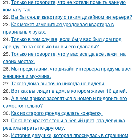
21.
Только не говорите, что не хотели помыть ванную
комнату так.
22.
Вы бы сняли квартиру с таким дизайном интерьера?
23.
Как может измениться уродливая квартира в
правильных руках.
24.
Только в том случае, если бы у вас был дом под
аренду, то за сколько бы вы его сдавали?
25.
Только не говорите, что у вас всегда всё лежит на
своих местах.
26.
Мы представим, что дизайн интерьера придумывает
женщина и мужчина.
27.
Такого дома вы точно никогда не видели.
28.
Вот как выглядит в дом, в котором живет 16 детей.
29.
А в чём прикол заселяться в номер и пидорить его
самостоятельно?
30.
Как из старого фонда сделать конфетку!
31.
Пока все красят стены в белый цвет, эта девушка
решила играть по-другому.
32.
История девушки, которая проснулась в страшном