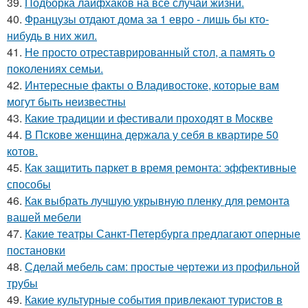
39.
Подборка лайфхаков на все случаи жизни.
40.
Французы отдают дома за 1 евро - лишь бы кто-
нибудь в них жил.
41.
Не просто отреставрированный стол, а память о
поколениях семьи.
42.
Интересные факты о Владивостоке, которые вам
могут быть неизвестны
43.
Какие традиции и фестивали проходят в Москве
44.
В Пскове женщина держала у себя в квартире 50
котов.
45.
Как защитить паркет в время ремонта: эффективные
способы
46.
Как выбрать лучшую укрывную пленку для ремонта
вашей мебели
47.
Какие театры Санкт-Петербурга предлагают оперные
постановки
48.
Сделай мебель сам: простые чертежи из профильной
трубы
49.
Какие культурные события привлекают туристов в