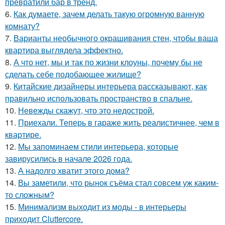
превратили бар в тренд.
6.
Как думаете, зачем делать такую огромную ванную
комнату?
7.
Варианты необычного окрашивания стен, чтобы ваша
квартира выглядела эффектно.
8.
А что нет, мы и так по жизни клоуны, почему бы не
сделать себе подобающее жилище?
9.
Китайские дизайнеры интерьера рассказывают, как
правильно использовать пространство в спальне.
10.
Невежды скажут, что это недострой.
11.
Приехали. Теперь в гараже жить реалистичнее, чем в
квартире.
12.
Мы запоминаем стили интерьера, которые
завирусились в начале 2026 года.
13.
А надолго хватит этого дома?
14.
Вы заметили, что рынок съёма стал совсем уж каким-
то сложным?
15.
Минимализм выходит из моды - в интерьеры
приходит Cluttercore.