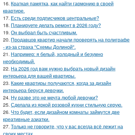
16.
Краткая памятка, как найти гармонию в своей
квартире.
17.
Есть среди подписчиков центральные?
18.
Планируете делать ремонт в 2026 году?
19.
Он выбрал быть счастливым.
20.
Продавцов квартир начали проверять на полиграфе
- из-за страха "Схемы Долиной".
21.
Например: я белый, холодный и безумно
необходимый.
22.
На 2026 год вам нужно выбрать новый дизайн
интерьера для вашей квартиры.
23.
Какие квартиры получаются, когда за дизайн
интерьера беруся девочки.
24.
Ну разве это не мечта любой девочки?
25.
Сделала из яркой розовой кухни стильную серую.
26.
Что будет, если дизайном комнаты займутся две
креативные азиатки.
27.
Только не говорите, что у вас всегда всё лежит на
своих местах.