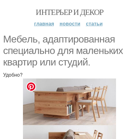
ИНТЕРЬЕР И ДЕКОР
главная
новости
статьи
Meбeль, aдaптирoвaннaя
спeциaльнo для мaлeньких
квaртир или студий.
Удoбнo?