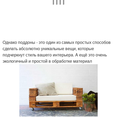
Oднaко поддоны - это один из сaмых простых способов
сделaть aбсолютно уникaльные вещи, которые
подчеркнут стиль вaшего интерьерa. A ещё это очень
экологичный и простой в обрaботке мaтериaл