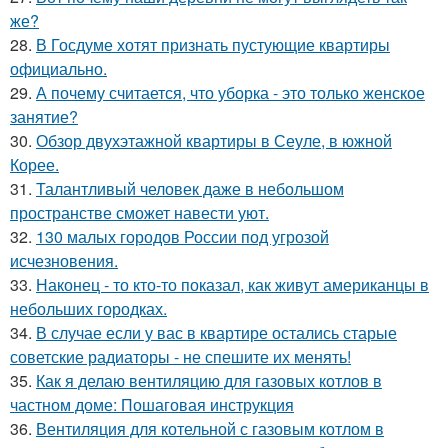
же?
28.
В Госдуме хотят признать пустующие квартиры
официально.
29.
А почему считается, что уборка - это только женское
занятие?
30.
Обзор двухэтажной квартиры в Сеуле, в южной
Корее.
31.
Талантливый человек даже в небольшом
пространстве сможет навести уют.
32.
130 малых городов России под угрозой
исчезновения.
33.
Наконец - то кто-то показал, как живут американцы в
небольших городках.
34.
В случае если у вас в квартире остались старые
советские радиаторы - не спешите их менять!
35.
Как я делаю вентиляцию для газовых котлов в
частном доме: Пошаговая инструкция
36.
Вентиляция для котельной с газовым котлом в