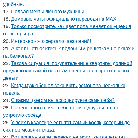
удобные.
17.
Подвал мечты любого мужчины.
18.
Домовые чаты официально переводят в MAX.
19.
Только посмотрите, как цвет пола меняет ощущения
от интерьера.
20.
Интерьер - это зеркало поколений!
21.
А как вы относитесь к подобным решёткам на окнах и
на балконах?
22.
Такова ситуация: покупательнице квартиры долиной
предложили самой искать мошенников и просить у них
деньги.
23.
Когда муж обещал закончить ремонт за несколько
недель.
24.
С каким цветом вы ассоциируете сами себя?
25.
Парень пригласил к себе пожить друга и это не
устроило соседа.
26.
У всех в квартире есть тот самый косяк, который до
сих пор мозолит глаза.
27.
Вот почему наши деревни не могут выглядеть так