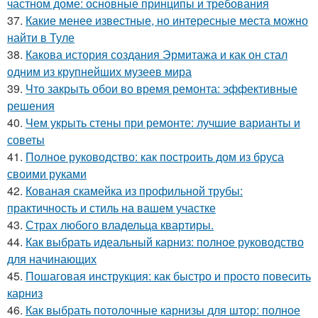
частном доме: основные принципы и требования
37.
Какие менее известные, но интересные места можно
найти в Туле
38.
Какова история создания Эрмитажа и как он стал
одним из крупнейших музеев мира
39.
Что закрыть обои во время ремонта: эффективные
решения
40.
Чем укрыть стены при ремонте: лучшие варианты и
советы
41.
Полное руководство: как построить дом из бруса
своими руками
42.
Кованая скамейка из профильной трубы:
практичность и стиль на вашем участке
43.
Страх любого владельца квартиры.
44.
Как выбрать идеальный карниз: полное руководство
для начинающих
45.
Пошаговая инструкция: как быстро и просто повесить
карниз
46.
Как выбрать потолочные карнизы для штор: полное