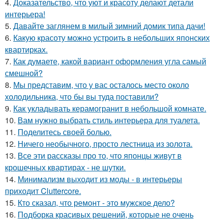
4.
Доказательство, что уют и красоту делают детали
интерьера!
5.
Давайте заглянем в милый зимний домик типа дачи!
6.
Какую красоту можно устроить в небольших японских
квартирках.
7.
Как думаете, какой вариант оформления угла самый
смешной?
8.
Мы представим, что у вас осталось место около
холодильника, что бы вы туда поставили?
9.
Как укладывать керамогранит в небольшой комнате.
10.
Вам нужно выбрать стиль интерьера для туалета.
11.
Поделитесь своей болью.
12.
Ничего необычного, просто лестница из золота.
13.
Все эти рассказы про то, что японцы живут в
крошечных квартирах - не шутки.
14.
Минимализм выходит из моды - в интерьеры
приходит Cluttercore.
15.
Кто сказал, что ремонт - это мужское дело?
16.
Подборка красивых решений, которые не очень