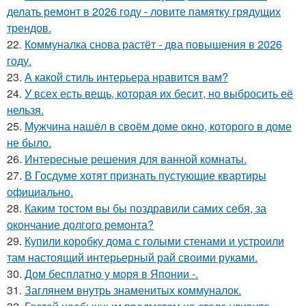
делать ремонт в 2026 году - ловите памятку грядущих
трендов.
22.
Коммуналка снова растёт - два повышения в 2026
году.
23.
А какой стиль интерьера нравится вам?
24.
У всех есть вещь, которая их бесит, но выбросить её
нельзя.
25.
Мужчина нашёл в своём доме окно, которого в доме
не было.
26.
Интересные решения для ванной комнаты.
27.
В Госдуме хотят признать пустующие квартиры
официально.
28.
Каким тостом вы бы поздравили самих себя, за
окончание долгого ремонта?
29.
Купили коробку дома с голыми стенами и устроили
там настоящий интерьерный рай своими руками.
30.
Дом бесплатно у моря в Японии -.
31.
Заглянем внутрь знаменитых коммуналок.