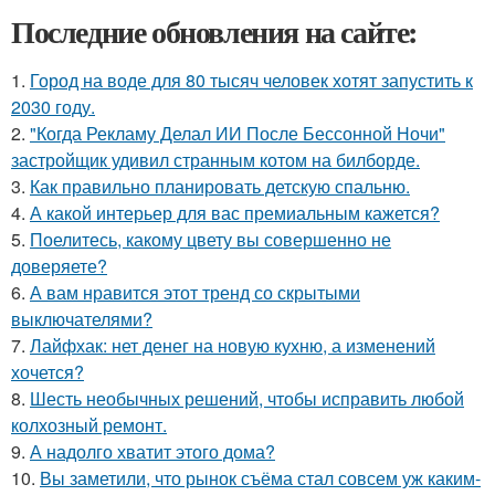
Последние обновления на сайте:
1.
Город на воде для 80 тысяч человек хотят запустить к
2030 году.
2.
"Когда Рекламу Делал ИИ После Бессонной Ночи"
застройщик удивил странным котом на билборде.
3.
Как правильно планировать детскую спальню.
4.
А какой интерьер для вас премиальным кажется?
5.
Поелитесь, какому цвету вы совершенно не
доверяете?
6.
А вам нравится этот тренд со скрытыми
выключателями?
7.
Лайфхак: нет денег на новую кухню, а изменений
хочется?
8.
Шесть необычных решений, чтобы исправить любой
колхозный ремонт.
9.
А надолго хватит этого дома?
10.
Вы заметили, что рынок съёма стал совсем уж каким-