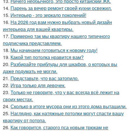
13.
Ничего необычного, это просто китайский ЖК.
14.
Парень за вечер ремонт своей кухни освежил.
15.
Интерьер - это зеркало поколений!
16.
На 2026 год вам нужно выбрать новый дизайн
интерьера для вашей квартиры.
17.
Примерно так мы квартиру нашего типичного
подписчика представляем.
18.
Мы начинаем готовиться к новому году!
19.
Какой тип потолка нравится вам?
20.
Разбирайте приблуды для шкафов, о которых вы
даже подумать не могли.
21.
Представьте, что вас затопило.
22.
Игра только для девочек.
23.
Только не говорите, что у вас всегда всё лежит на
своих местах.
24.
Сколько в итоге мусора они из этого дома вытащили.
25.
Наглядно, как натяжные потолки могут спасти вашу
квартиру от потопа.
26.
Как говорится, старого пса новым трюкам не