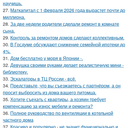
научишь.
27.
Маткапитал с 1 февраля 2026 года вырастет почти до
миллиона.
28.
За две недели родители сделали ремонт в комнате
сына.
29.
Контроль за ремонтом домов сделают коллективным.
30.
В Госдуме обсуждают снижение семейной ипотеки до
4%.
31.
Дом бесплатно у моря в Японии -.
32.
Девушка своими руками делает реалистичную мини -
библиотеку.
33.
Эскалаторы в ТЦ России - всё.
34.
Представьте, что вы съезжаетесь с партнёром, а он
просит выбросить из дома вашего питомца.
35.
Хотите съехать с квартиры, а хозяин требует
компенсацию за износ мебели и ремонта?
36.
Полное руководство по вентиляции в котельной
частного дома
37.
Красиво и популярно - не значит функционально и