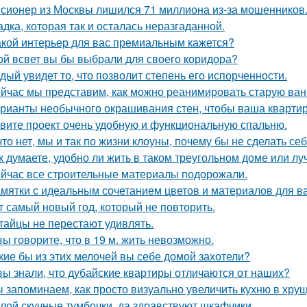
сионер из Москвы лишился 71 миллиона из-за мошенников
адка, которая так и осталась неразгаданной.
акой интерьер для вас премиальным кажется?
ой всвет вы бы выбрали для своего коридора?
дый увидет то, что позволит степень его испорченности.
йчас мы представим, как можно реанимировать старую ван
рианты необычного окрашивания стен, чтобы ваша кварти
вите проект очень удобную и функциональную спальню.
что нет, мы и так по жизни клоуны, почему бы не сделать 
к думаете, удобно ли жить в таком треугольном доме или лу
йчас все строительные материалы подорожали.
мятки с идеальным сочетанием цветов и материалов для в
т самый новый год, который не повторить.
тайцы не перестают удивлять.
вы говорите, что в 19 м. жить невозможно.
кие бы из этих мелочей вы себе домой захотели?
вы знали, что дубайские квартиры отличаются от наших?
 запоминаем, как просто визуально увеличить кухню в хрущ
лой скучные тумбочки, да здравствуют шкафчики.