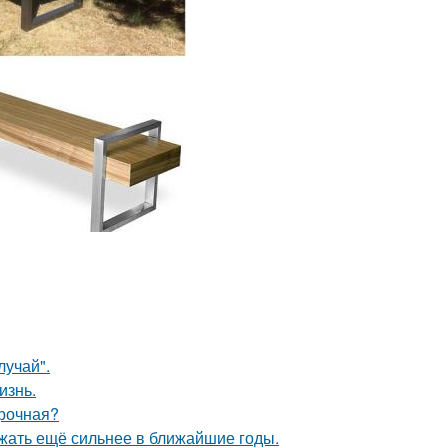
лучай".
изнь.
ирочная?
жать ещё сильнее в ближайшие годы.