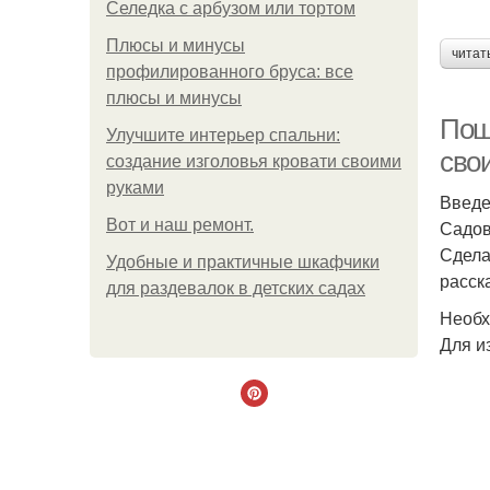
Селедка с арбузом или тортом
Плюсы и минусы
читат
профилированного бруса: все
плюсы и минусы
Пош
Улучшите интерьер спальни:
сво
создание изголовья кровати своими
руками
Введ
Boт и наш ремoнт.
Садов
Сдела
Удобные и практичные шкафчики
расск
для раздевалок в детских садах
Необх
Для и