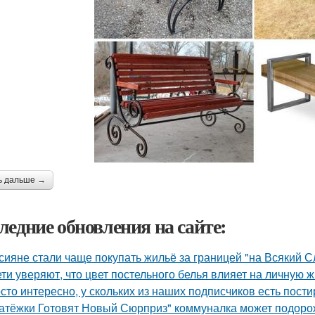
ь дальше →
ледние обновления на сайте:
сияне стали чаще покупать жильё за границей "на Всякий С
ети уверяют, что цвет постельного белья влияет на личную ж
сто интересно, у скольких из наших подписчиков есть пост
атёжки Готовят Новый Сюрприз" коммуналка может подоро