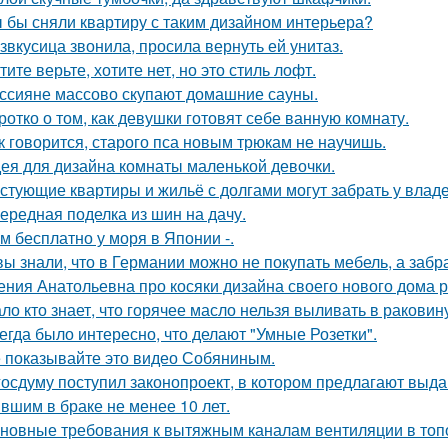
 бы сняли квартиру с таким дизайном интерьера?
звкусица звонила, просила вернуть ей унитаз.
тите верьте, хотите нет, но это стиль лофт.
ссияне массово скупают домашние сауны.
ротко о том, как девушки готовят себе ванную комнату.
к говорится, старого пса новым трюкам не научишь.
ея для дизайна комнаты маленькой девочки.
стующие квартиры и жильё с долгами могут забрать у влад
ередная поделка из шин на дачу.
м бесплатно у моря в Японии -.
вы знали, что в Германии можно не покупать мебель, а забра
ения Анатольевна про косяки дизайна своего нового дома 
ло кто знает, что горячее масло нельзя выливать в раковин
егда было интересно, что делают "Умные Розетки".
 показывайте это видео Собяниным.
госдуму поступил законопроект, в котором предлагают выда
вшим в браке не менее 10 лет.
новные требования к вытяжным каналам вентиляции в топо