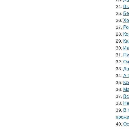
24.
Вы
25.
Бе
26.
Хо
27.
Ро
28.
Ко
29.
Ка
30.
Ид
31.
Пу
32.
Оч
33.
До
34.
А 
35.
Кс
36.
Ма
37.
Вс
38.
Не
39.
В 
прожи
40.
Ос