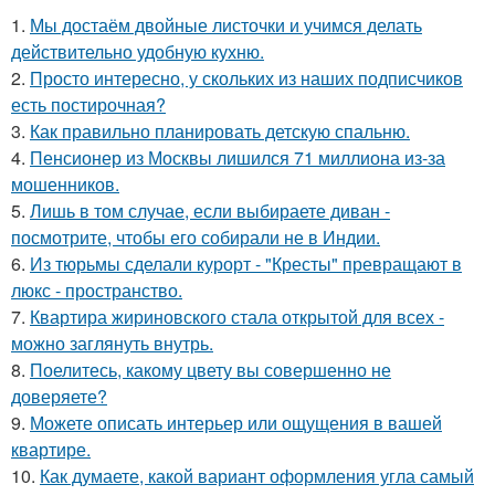
1.
Мы достаём двойные листочки и учимся делать
действительно удобную кухню.
2.
Просто интересно, у скольких из наших подписчиков
есть постирочная?
3.
Как правильно планировать детскую спальню.
4.
Пенсионер из Москвы лишился 71 миллиона из-за
мошенников.
5.
Лишь в том случае, если выбираете диван -
посмотрите, чтобы его собирали не в Индии.
6.
Из тюрьмы сделали курорт - "Кресты" превращают в
люкс - пространство.
7.
Квартира жириновского стала открытой для всех -
можно заглянуть внутрь.
8.
Поелитесь, какому цвету вы совершенно не
доверяете?
9.
Можете описать интерьер или ощущения в вашей
квартире.
10.
Как думаете, какой вариант оформления угла самый