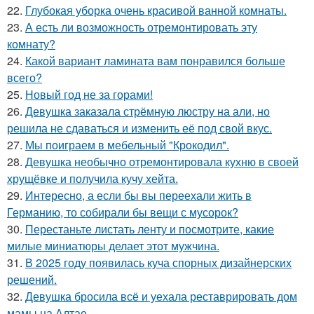
22.
Глубокая уборка очень красивой ванной комнаты.
23.
А есть ли возможность отремонтировать эту
комнату?
24.
Какой вариант ламината вам понравился больше
всего?
25.
Новый год не за горами!
26.
Девушка заказала стрёмную люстру на али, но
решила не сдаваться и изменить её под свой вкус.
27.
Мы поиграем в мебельный "Крокодил".
28.
Девушка необычно отремонтировала кухню в своей
хрущёвке и получила кучу хейта.
29.
Интересно, а если бы вы переехали жить в
Германию, то собирали бы вещи с мусорок?
30.
Перестаньте листать ленту и посмотрите, какие
милые миниатюры делает этот мужчина.
31.
В 2025 году появилась куча спорных дизайнерских
решений.
32.
Девушка бросила всё и уехала реставрировать дом
мамы на Алтае.