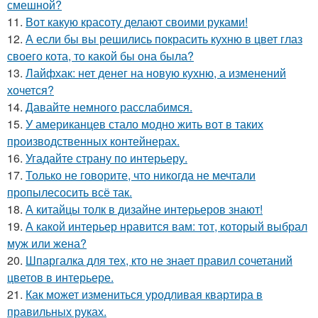
смешной?
11.
Вот какую красоту делают своими руками!
12.
А если бы вы решились покрасить кухню в цвет глаз
своего кота, то какой бы она была?
13.
Лайфхак: нет денег на новую кухню, а изменений
хочется?
14.
Давайте немного расслабимся.
15.
У американцев стало модно жить вот в таких
производственных контейнерах.
16.
Угадайте страну по интерьеру.
17.
Только не говорите, что никогда не мечтали
пропылесосить всё так.
18.
А китайцы толк в дизайне интерьеров знают!
19.
А какой интерьер нравится вам: тот, который выбрал
муж или жена?
20.
Шпаргалка для тех, кто не знает правил сочетаний
цветов в интерьере.
21.
Как может измениться уродливая квартира в
правильных руках.