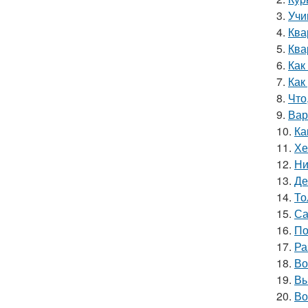
3.
Учи
4.
Ква
5.
Ква
6.
Как
7.
Как
8.
Что
9.
Вар
10.
Ка
11.
Хе
12.
Ни
13.
Де
14.
То
15.
Са
16.
По
17.
Ра
18.
Во
19.
Вы
20.
Во