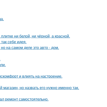
да.
литке ни белой, ни чёрной, а красной.
так себе идея.
 но на самом деле это авто - дом.
.
ли.
искомфорт и влиять на настроение.
 магазин, но назвать его нужно именно так.
елал ремонт самостоятельно.