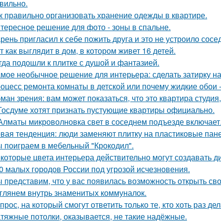
вильно.
к правильно организовать хранение одежды в квартире.
тересное решение для фото - зоны в спальне.
рень пригласил к себе пожить друга и это не устроило сосе
т как выглядит в дом, в котором живет 16 детей.
гда подошли к плитке с душой и фантазией.
мое необычное решение для интерьера: сделать затирку на п
оцесс ремонта комнаты в детской или почему жидкие обои - 
ман зрения: вам может показаться, что это квартира студия,
Госдуме хотят признать пустующие квартиры официально.
Алматы микроволновка свет в соседнем подъезде включает
вая тенденция: люди заменяют плитку на пластиковые пане
 поиграем в мебельный "Крокодил".
которые цвета интерьера действительно могут создавать д
0 малых городов России под угрозой исчезновения.
 представим, что у вас появилась возможность открыть свой
глянем внутрь знаменитых коммуналок.
прос, на который смогут ответить только те, кто хоть раз д
тяжные потолки, оказывается, не такие надёжные.