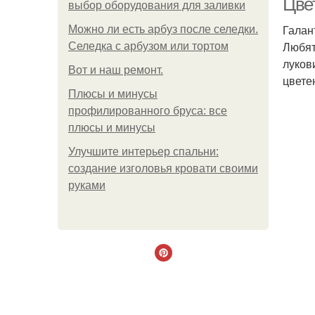
Цве
выбор оборудования для заливки
Галан
Можно ли есть арбуз после селедки.
Любят
Селедка с арбузом или тортом
луков
Boт и наш ремoнт.
цвете
Плюсы и минусы
профилированного бруса: все
плюсы и минусы
Улучшите интерьер спальни:
создание изголовья кровати своими
руками