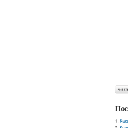
читат
Пос
1.
Как
2.
Кур