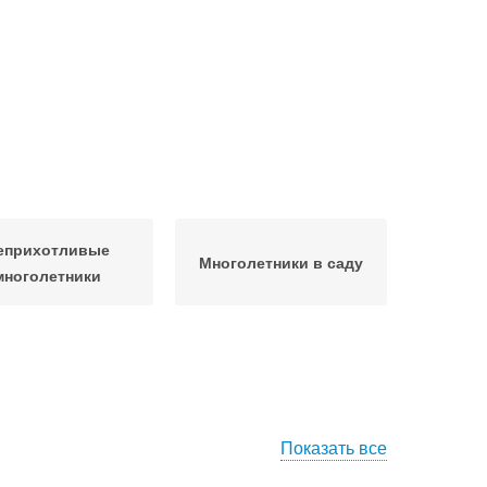
еприхотливые
Многолетники в саду
многолетники
Показать все