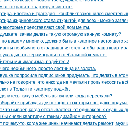
мся сохранять квартиру в чистоте.
ртира, ипотека и трагедия - конфликт закончился смертель
ртира жириновского стала открытой для всех - можно заглян
 некоторые представляют свой дом мечты.
 думаете, зачем делать такую огромную ванную комнату?
, по вашему мнению, должно быть в квартире настоящего х
ианты необычного окрашивания стен, чтобы ваша квартир
к укладывать керамогранит в небольшой комнате.
йтеры минимализма, радуйтесь!
чего необычного, просто лестница из золота.
вушка попросила подписчиков придумать, что делать в этом 
лько не говорите, что никогда не мечтали пропылесосить всё
лют в Тольятти квартиру поджёг.
делитесь, какую мебель вы купили когда переехали?
збирайте приблуды для шкафов, о которых вы даже подумат
т что бывает, когда отказываетесь от одинаковых скучных 
 бы сняли квартиру с таким дизайном интерьера?
т почему-то, когда женщины начинают делать ремонт, мужчи