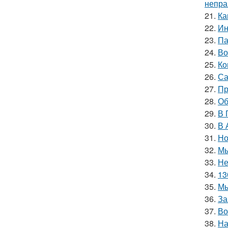
непра
21.
Ка
22.
Ин
23.
Па
24.
Во
25.
Ко
26.
Са
27.
Пр
28.
Об
29.
В 
30.
В 
31.
Но
32.
Мы
33.
Не
34.
13
35.
Мы
36.
За
37.
Во
38.
На