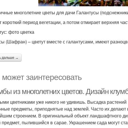
ичные многолетние цветы для дачи Галантусы (подснежник
 короткий период вегетации, а потом отмирает верхняя час
тус: фото цветка
сы (Шафран) – цветут вместе с галантусами, имеют разноц
ь дальше →
 может заинтересовать
мбы из многолетних цветов. Дизайн клум
ыми цветниками уже никого не удивишь. Высадка растений п
чные предметы, приподнятые над землей. Часто их делают в
йшим строением. В оригинальный объект ландшафтного диз
 предмет, пылившийся в сарае. Украшением сада могут ста