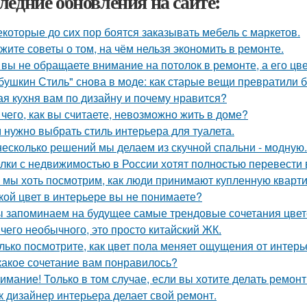
ледние обновления на сайте:
екоторые до сих пор боятся заказывать мебель с маркетов.
жите советы о том, на чём нельзя экономить в ремонте.
 вы не обращаете внимание на потолок в ремонте, а его цве
бушкин Стиль" снова в моде: как старые вещи превратили б
ая кухня вам по дизайну и почему нравится?
 чего, как вы считаете, невозможно жить в доме?
 нужно выбрать стиль интерьера для туалета.
несколько решений мы делаем из скучной спальни - модную.
лки с недвижимостью в России хотят полностью перевести 
 мы хоть посмотрим, как люди принимают купленную кварти
кой цвет в интерьере вы не понимаете?
 запоминаем на будущее самые трендовые сочетания цвето
чего необычного, это просто китайский ЖК.
лько посмотрите, как цвет пола меняет ощущения от интерь
какое сочетание вам понравилось?
имание! Только в том случае, если вы хотите делать ремонт
к дизайнер интерьера делает свой ремонт.