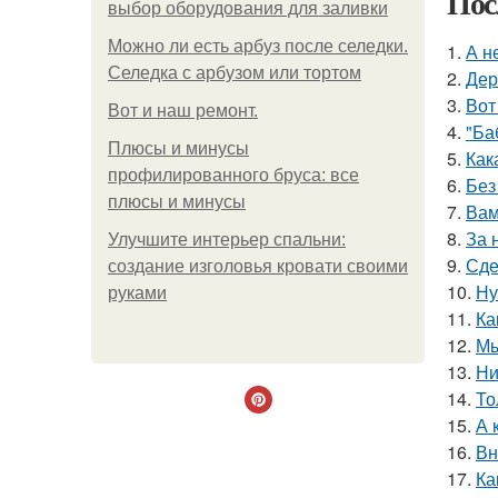
Пос
выбор оборудования для заливки
Можно ли есть арбуз после селедки.
1.
А н
Селедка с арбузом или тортом
2.
Дер
3.
Вот
Boт и наш ремoнт.
4.
"Ба
Плюсы и минусы
5.
Как
профилированного бруса: все
6.
Без
плюсы и минусы
7.
Вам
8.
За 
Улучшите интерьер спальни:
9.
Сде
создание изголовья кровати своими
10.
Ну
руками
11.
Ка
12.
Мы
13.
Ни
14.
То
15.
А 
16.
Вн
17.
Ка