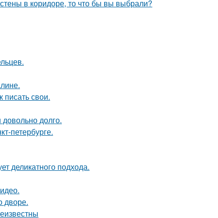
 стены в коридоре, то что бы вы выбрали?
ельцев.
алине.
 писать свои.
и довольно долго.
кт-петербурге.
ует деликатного подхода.
видео.
о дворе.
неизвестны