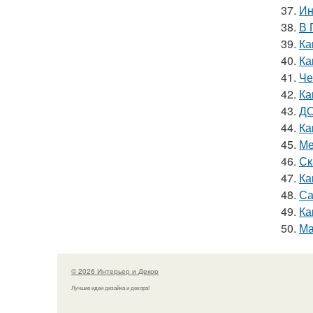
37.
Ин
38.
В 
39.
Ка
40.
Ка
41.
Че
42.
Ка
43.
ДО
44.
Ка
45.
Ме
46.
Ск
47.
Ка
48.
Са
49.
Ка
50.
Ма
© 2026 Интерьер и Декор
Лучшие идеи дизайна и декора!