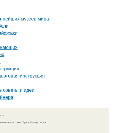
рупнейших музеев мира
бели
лайфхаки
чинающих
их
и
струкция
ошаговая инструкция
е советы и идеи
айнера
язь
решено при указании обратной гиперссылки.