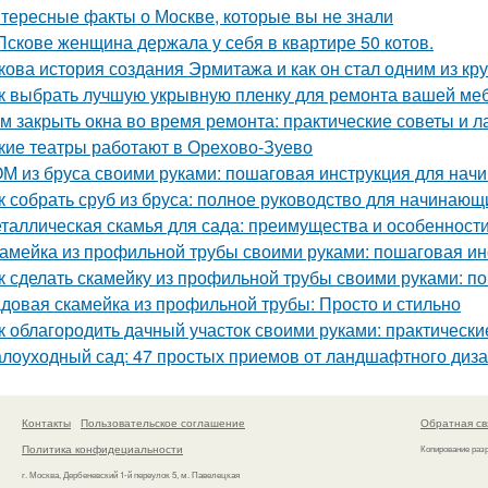
тересные факты о Москве, которые вы не знали
Пскове женщина держала у себя в квартире 50 котов.
кова история создания Эрмитажа и как он стал одним из к
к выбрать лучшую укрывную пленку для ремонта вашей ме
м закрыть окна во время ремонта: практические советы и 
кие театры работают в Орехово-Зуево
М из бруса своими руками: пошаговая инструкция для на
к собрать сруб из бруса: полное руководство для начинающ
таллическая скамья для сада: преимущества и особенност
амейка из профильной трубы своими руками: пошаговая ин
к сделать скамейку из профильной трубы своими руками: п
довая скамейка из профильной трубы: Просто и стильно
к облагородить дачный участок своими руками: практически
лоуходный сад: 47 простых приемов от ландшафтного диз
Контакты
Пользовательское соглашение
Обратная св
Политика конфидециальности
Копирование раз
г. Москва, Дербеневский 1-й переулок 5, м. Павелецкая