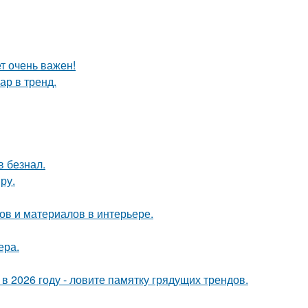
т очень важен!
ар в тренд.
в безнал.
ру.
в и материалов в интерьере.
ера.
 в 2026 году - ловите памятку грядущих трендов.