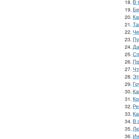
18.
В 
19.
Бе
20.
Ка
21.
Та
22.
Че
23.
Пу
24.
Да
25.
Сп
26.
Пр
27.
Чт
28.
Эт
29.
Гр
30.
Ка
31.
Ко
32.
Ре
33.
Ка
34.
В 
35.
Лю
36.
Ин