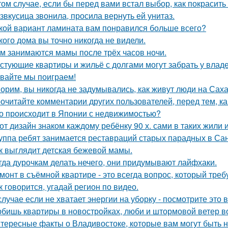
том случае, если бы перед вами встал выбор, как покрасить
звкусица звонила, просила вернуть ей унитаз.
кой вариант ламината вам понравился больше всего?
кого дома вы точно никогда не видели.
м занимаются мамы после трёх часов ночи.
стующие квартиры и жильё с долгами могут забрать у влад
вайте мы поиграем!
орим, вы никогда не задумывались, как живут люди на Сах
очитайте комментарии других пользователей, перед тем, как
о происходит в Японии с недвижимостью?
от дизайн знаком каждому ребёнку 90 х. сами в таких жили 
уппа ребят занимается реставраций старых парадных в Сан
к выглядит детская бежевой мамы.
гда дурочкам делать нечего, они придумывают лайфхаки.
монт в съёмной квартире - это всегда вопрос, который треб
к говорится, угадай регион по видео.
случае если не хватает энергии на уборку - посмотрите это 
бишь квартиры в новостройках, люби и штормовой ветер в
тересные факты о Владивостоке, которые вам могут быть 