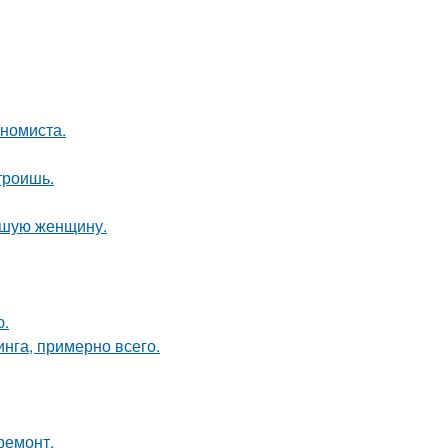
ономиста.
троишь.
ившую женщину.
ю.
инга, примерно всего.
ремонт.