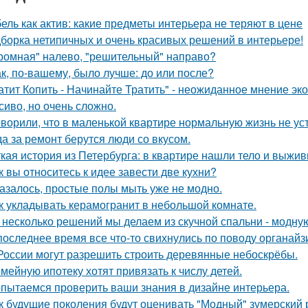
ель как актив: какие предметы интерьера не теряют в цене
борка нетипичных и очень красивых решений в интерьере!
ромная" налево, "решительный" направо?
ак, по-вашему, было лучше: до или после?
атит Копить - Начинайте Тратить" - неожиданное мнение эк
сиво, но очень сложно.
оворили, что в маленькой квартире нормальную жизнь не ус
да за ремонт берутся люди со вкусом.
кая история из Петербурга: в квартире нашли тело и выж
к вы относитесь к идее завести две кухни?
азалось, простые полы мыть уже не модно.
к укладывать керамогранит в небольшой комнате.
 несколько решений мы делаем из скучной спальни - модну
последнее время все что-то свихнулись по поводу органайз
России могут разрешить строить деревянные небоскрёбы.
мейную ипотеку хотят привязать к числу детей.
пытаемся проверить ваши знания в дизайне интерьера.
к будущие поколения будут оценивать "Модный" зумерский 