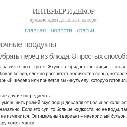
ИНТЕРЬЕР И ДЕКОР
лучшие идеи дизайна и декора!
главная
новости
статьи
очные продукты
 убрать перец из блюда. 8 простых спосо
 разнятся по остроте. Жгучесть придает капсаицин – это а
бовав блюдо, сложно рассчитать количество перца, которое
арный шедевр или придется выкинуть еду, которую готовил
ьте другие ингредиенты
 уменьшить резкий вкус перца добавляют большее количест
начально. Если это суп, то больше жидкости, но не воды, та
с не изменится. Оптимальный вариант – наваристый бульон
пару ложек манки.