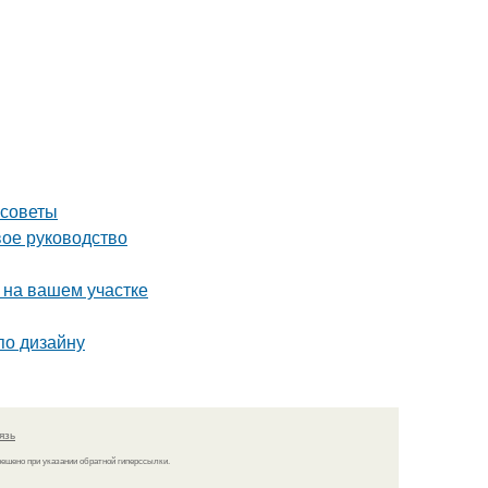
 советы
вое руководство
 на вашем участке
по дизайну
язь
решено при указании обратной гиперссылки.