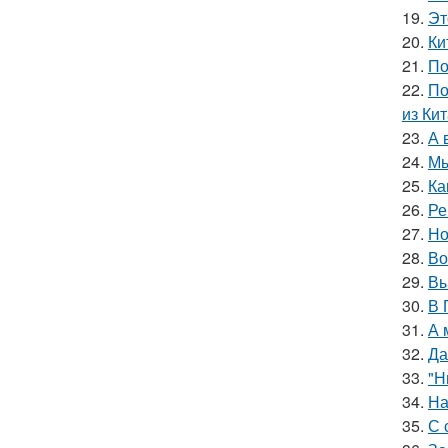
19.
Эт
20.
Ки
21.
По
22.
По
из Кит
23.
А 
24.
Мы
25.
Ка
26.
Ре
27.
Но
28.
Во
29.
Вы
30.
В 
31.
А 
32.
Да
33.
"Н
34.
На
35.
С 