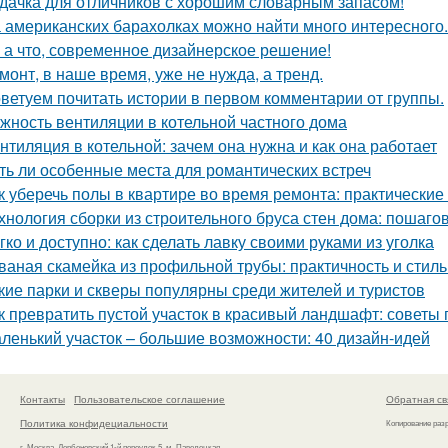
дачка для отличников с хорошим словарным запасом!
 американских барахолках можно найти много интересного.
 а что, современное дизайнерское решение!
монт, в наше время, уже не нужда, а тренд.
ветуем почитать истории в первом комментарии от группы.
жность вентиляции в котельной частного дома
нтиляция в котельной: зачем она нужна и как она работает
ть ли особенные места для романтических встреч
к уберечь полы в квартире во время ремонта: практические
хнология сборки из строительного бруса стен дома: пошаго
гко и доступно: как сделать лавку своими руками из уголка
ваная скамейка из профильной трубы: практичность и стиль
кие парки и скверы популярны среди жителей и туристов
к превратить пустой участок в красивый ландшафт: советы 
ленький участок – большие возможности: 40 дизайн-идей
Контакты
Пользовательское соглашение
Обратная св
Политика конфидециальности
Копирование раз
г. Москва, Дербеневский 1-й переулок 5, м. Павелецкая