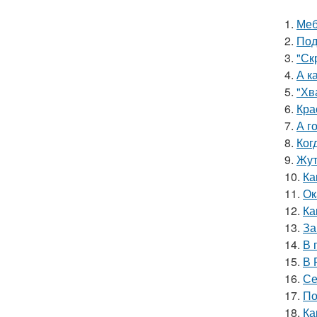
1.
Меб
2.
Под
3.
"Ск
4.
А к
5.
"Хв
6.
Кра
7.
А г
8.
Ког
9.
Жут
10.
Ка
11.
Ок
12.
Ка
13.
За
14.
В 
15.
В 
16.
Се
17.
По
18.
Ка