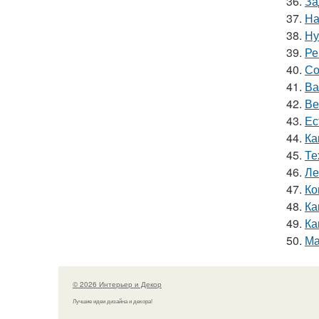
36.
За
37.
На
38.
Ну
39.
Ре
40.
Со
41.
Ва
42.
Ве
43.
Ес
44.
Ка
45.
Те
46.
Ле
47.
Ко
48.
Ка
49.
Ка
50.
Ма
© 2026 Интерьер и Декор
Лучшие идеи дизайна и декора!