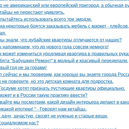
о не американский или европейский пригород, а обычная р
тайцы не перестают удивлять.
пытайтесь использовать всего три эмодзи.
ка некоторые боятся заказывать мебель с маркет - плейсов,
ая.
вы знали, что дубайские квартиры отличаются от наших?
 напоминаем, что до нового года совсем немного!
к может измениться уродливая квартира в правильных рука
бята "Бабушкин Ремонт" в модный и красивый переделали.
вый год не за горами!
т сейчас и мы проверим, как хорошо вы знаете города Росс
 не поверите, но это детская комната для подростка.
Госдуме хотят признать пустующие квартиры официально.
может и в России такую практику ввести?
вайте мы посмотрим, какой дизайн интерьера делают в кана
икакой ипотеки! " - Говорят нам китайцы.
 дачу, зачастую, свозят не нужные и старые вещи.
социализмом нас?