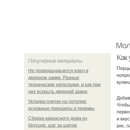
Мол
Как
Популярные материалы
Перцы
Не проворачивается ключ в
попро
дверном замке. Разные
кулин
технические неполадки, и как при
них вскрыть дверной замок
Добав
Укладка плитки на потолок:
Чтобы
основные принципы и приемы
перво
и вку
Сборка каркасного дома из
рис, 
брусьев: шаг за шагом