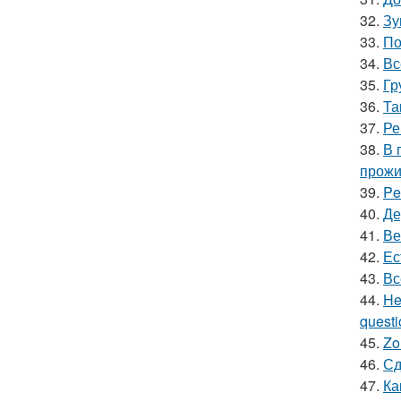
32.
Зу
33.
По
34.
Вс
35.
Гр
36.
Та
37.
Ре
38.
В 
прожи
39.
Pe
40.
Де
41.
Ве
42.
Ес
43.
Вс
44.
He
questio
45.
Zo
46.
Сд
47.
Ка