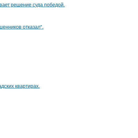
ывает решение суда победой.
шенников отказал".
дских квартирах.