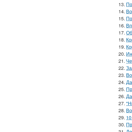
13.
По
14.
Во
15.
По
16.
Вп
17.
Об
18.
Ко
19.
Ко
20.
Ин
21.
Че
22.
За
23.
Во
24.
Да
25.
Пр
26.
Да
27.
"Н
28.
Во
29.
10
30.
Пр
31.
До