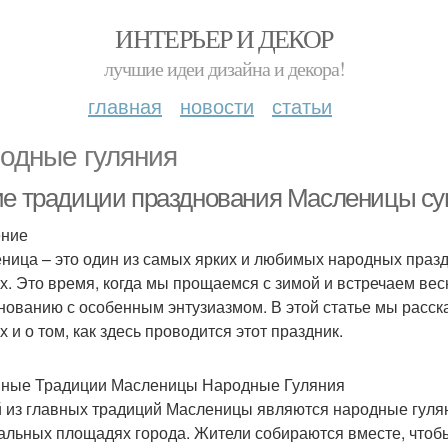
ИНТЕРЬЕР И ДЕКОР
лучшие идеи дизайна и декора!
главная
новости
статьи
одные гуляния
ие традиции празднования Масленицы су
ение
ница – это один из самых ярких и любимых народных празд
х. Это время, когда мы прощаемся с зимой и встречаем весн
нованию с особенным энтузиазмом. В этой статье мы рас
 и о том, как здесь проводится этот праздник.
ные Традиции Масленицы Народные Гуляния
 из главных традиций Масленицы являются народные гуля
альных площадях города. Жители собираются вместе, чтоб