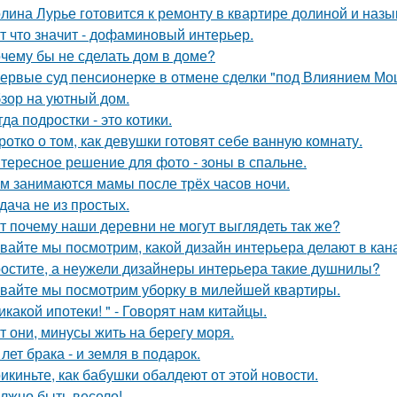
лина Лурье готовится к ремонту в квартире долиной и наз
т что значит - дофаминовый интерьер.
чему бы не сделать дом в доме?
ервые суд пенсионерке в отмене сделки "под Влиянием Мо
зор на уютный дом.
гда подростки - это котики.
ротко о том, как девушки готовят себе ванную комнату.
тересное решение для фото - зоны в спальне.
м занимаются мамы после трёх часов ночи.
дача не из простых.
т почему наши деревни не могут выглядеть так же?
вайте мы посмотрим, какой дизайн интерьера делают в кана
остите, а неужели дизайнеры интерьера такие душнилы?
вайте мы посмотрим уборку в милейшей квартиры.
икакой ипотеки! " - Говорят нам китайцы.
т они, минусы жить на берегу моря.
 лет брака - и земля в подарок.
икиньте, как бабушки обалдеют от этой новости.
лжно быть весело!