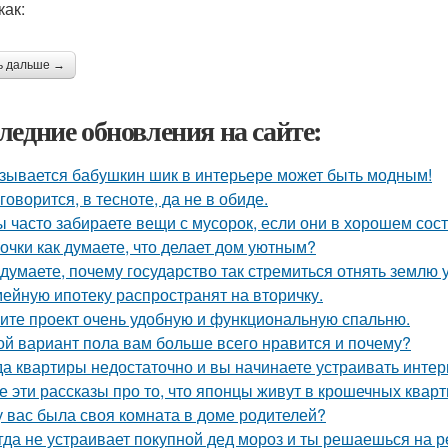
как:
ь дальше →
ледние обновления на сайте:
зывается бабушкин шик в интерьере может быть модным!
 говорится, в тесноте, да не в обиде.
ы часто забираете вещи с мусорок, если они в хорошем сос
очки как думаете, что делает дом уютным?
 думаете, почему государство так стремиться отнять землю 
ейную ипотеку распространят на вторичку.
ите проект очень удобную и функциональную спальню.
ой вариант пола вам больше всего нравится и почему?
да квартиры недостаточно и вы начинаете устраивать интер
е эти рассказы про то, что японцы живут в крошечных кварти
у вас была своя комната в доме родителей?
гда не устраивает покупной дед мороз и ты решаешься на р