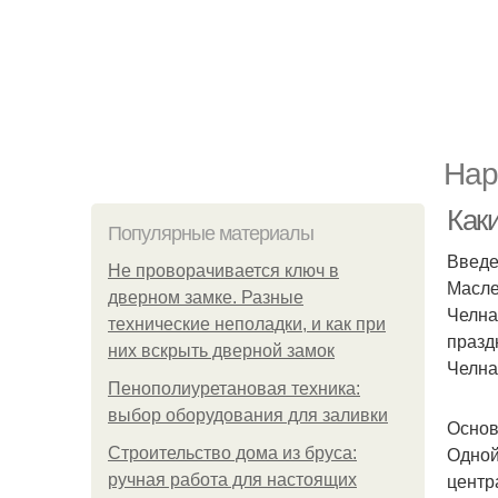
Нар
Как
Популярные материалы
Введ
Не проворачивается ключ в
Масле
дверном замке. Разные
Челна
технические неполадки, и как при
празд
них вскрыть дверной замок
Челнах
Пенополиуретановая техника:
выбор оборудования для заливки
Основ
Одной
Строительство дома из бруса:
центр
ручная работа для настоящих