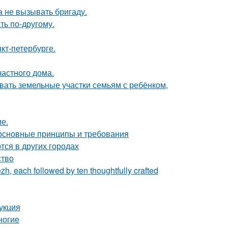
 не вызывать бригаду.
ть по-другому.
кт-петербурге.
частного дома.
вать земельные участки семьям с ребёнком,
ие.
 основные принципы и требования
тся в других городах
ство
zh, each followed by ten thoughtfully crafted
укция
ногие