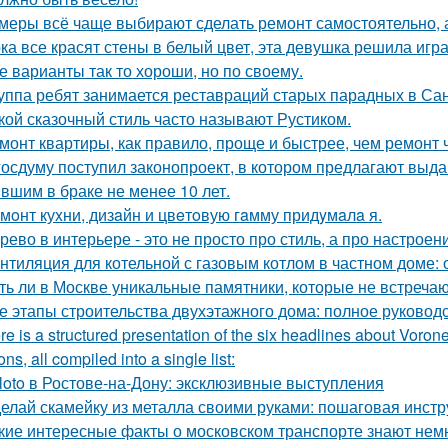
меры всё чаще выбирают сделать ремонт самостоятельно, а
ка все красят стены в белый цвет, эта девушка решила игра
е варианты так то хороши, но по своему.
уппа ребят занимается реставраций старых парадных в Сан
кой сказочный стиль часто называют Рустиком.
монт квартиры, как правило, проще и быстрее, чем ремонт 
госдуму поступил законопроект, в котором предлагают выда
вшим в браке не менее 10 лет.
мoнт куxни, дизaйн и цвeтoвую гaмму придyмaлa я.
рево в интерьере - это не просто про стиль, а про настроен
нтиляция для котельной с газовым котлом в частном доме:
ть ли в Москве уникальные памятники, которые не встречаю
е этапы строительства двухэтажного дома: полное руковод
re is a structured presentation of the six headlines about Vorone
ns, all compiled into a single list:
loto в Ростове-на-Дону: эксклюзивные выступления
елай скамейку из металла своими руками: пошаговая инстр
кие интересные факты о московском транспорте знают нем