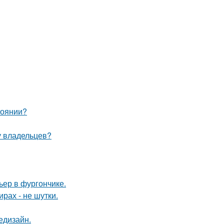
тоянии?
у владельцев?
ьер в фургончике.
рах - не шутки.
едизайн.