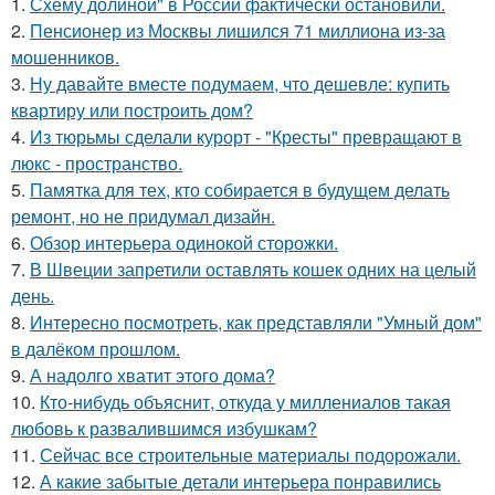
1.
Схему долиной" в России фактически остановили.
2.
Пенсионер из Москвы лишился 71 миллиона из-за
мошенников.
3.
Ну давайте вместе подумаем, что дешевле: купить
квартиру или построить дом?
4.
Из тюрьмы сделали курорт - "Кресты" превращают в
люкс - пространство.
5.
Памятка для тех, кто собирается в будущем делать
ремонт, но не придумал дизайн.
6.
Обзор интерьера одинокой сторожки.
7.
В Швеции запретили оставлять кошек одних на целый
день.
8.
Интересно посмотреть, как представляли "Умный дом"
в далёком прошлом.
9.
А надолго хватит этого дома?
10.
Кто-нибудь объяснит, откуда у миллениалов такая
любовь к развалившимся избушкам?
11.
Сейчас все строительные материалы подорожали.
12.
А какие забытые детали интерьера понравились