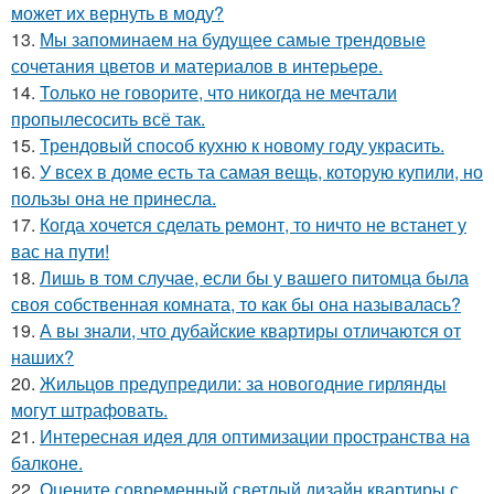
может их вернуть в моду?
13.
Мы запоминаем на будущее самые трендовые
сочетания цветов и материалов в интерьере.
14.
Только не говорите, что никогда не мечтали
пропылесосить всё так.
15.
Трендовый способ кухню к новому году украсить.
16.
У всех в доме есть та самая вещь, которую купили, но
пользы она не принесла.
17.
Когда хочется сделать ремонт, то ничто не встанет у
вас на пути!
18.
Лишь в том случае, если бы у вашего питомца была
своя собственная комната, то как бы она называлась?
19.
А вы знали, что дубайские квартиры отличаются от
наших?
20.
Жильцов предупредили: за новогодние гирлянды
могут штрафовать.
21.
Интересная идея для оптимизации пространства на
балконе.
22.
Оцените современный светлый дизайн квартиры с