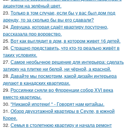
акцентом на зелёный цвет.
23.
Только в том случае, если бы у вас был дом под
аренду, то за сколько бы вы его сдавали?
24.
Девушка, которая сдаёт квартиру посуточно,
рассказала про воровство.
25.
Вот как выглядит в дом, в котором живет 16 детей.
26.
Страшно представить, что кто-то реально живёт в
таких условиях.
27.
Самое необычное решение для интерьера: сделать
затирку на плитке ни белой, ни чёрной, а красной.
28.
Давайте мы посмотрим, какой дизайн интерьера
делают в канадских квартирах.
29.
Россиянки сняли во Флоренции собор XVI века
вместо квартиры.
30.
"Никакой ипотеки! " - Говорят нам китайцы.
31.
Обзор двухэтажной квартиры в Сеуле, в южной
Корее.
32.
Семья в столетнюю квартиру и начала ремонт