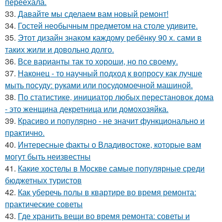
переехала.
33.
Давайте мы сделаем вам новый ремонт!
34.
Гостей необычным предметом на столе удивите.
35.
Этот дизайн знаком каждому ребёнку 90 х. сами в
таких жили и довольно долго.
36.
Все варианты так то хороши, но по своему.
37.
Наконец - то научный подход к вопросу как лучше
мыть посуду: руками или посудомоечной машиной.
38.
По статистике, инициатор любых перестановок дома
- это женщина декретница или домохозяйка.
39.
Красиво и популярно - не значит функционально и
практично.
40.
Интересные факты о Владивостоке, которые вам
могут быть неизвестны
41.
Какие хостелы в Москве самые популярные среди
бюджетных туристов
42.
Как уберечь полы в квартире во время ремонта:
практические советы
43.
Где хранить вещи во время ремонта: советы и