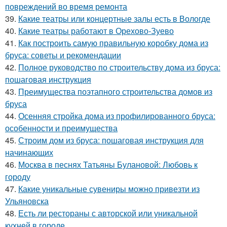
повреждений во время ремонта
39.
Какие театры или концертные залы есть в Вологде
40.
Какие театры работают в Орехово-Зуево
41.
Как построить самую правильную коробку дома из
бруса: советы и рекомендации
42.
Полное руководство по строительству дома из бруса:
пошаговая инструкция
43.
Преимущества поэтапного строительства домов из
бруса
44.
Осенняя стройка дома из профилированного бруса:
особенности и преимущества
45.
Строим дом из бруса: пошаговая инструкция для
начинающих
46.
Москва в песнях Татьяны Булановой: Любовь к
городу
47.
Какие уникальные сувениры можно привезти из
Ульяновска
48.
Есть ли рестораны с авторской или уникальной
кухней в городе