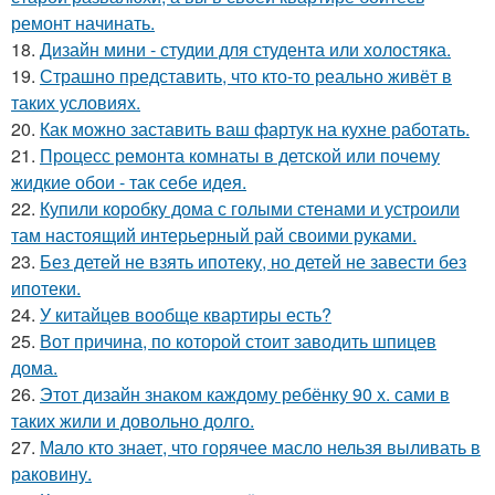
ремонт начинать.
18.
Дизайн мини - студии для студента или холостяка.
19.
Страшно представить, что кто-то реально живёт в
таких условиях.
20.
Как можно заставить ваш фартук на кухне работать.
21.
Процесс ремонта комнаты в детской или почему
жидкие обои - так себе идея.
22.
Купили коробку дома с голыми стенами и устроили
там настоящий интерьерный рай своими руками.
23.
Без детей не взять ипотеку, но детей не завести без
ипотеки.
24.
У китайцев вообще квартиры есть?
25.
Вот причина, по которой стоит заводить шпицев
дома.
26.
Этот дизайн знаком каждому ребёнку 90 х. сами в
таких жили и довольно долго.
27.
Мало кто знает, что горячее масло нельзя выливать в
раковину.