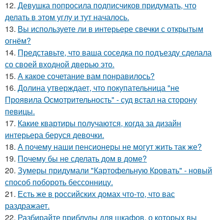
12.
Девушка попросила подписчиков придумать, что
делать в этом углу и тут началось.
13.
Вы используете ли в интерьере свечки с открытым
огнём?
14.
Представьте, что ваша соседка по подъезду сделала
со своей входной дверью это.
15.
А какое сочетание вам понравилось?
16.
Долина утверждает, что покупательница "не
Проявила Осмотрительность" - суд встал на сторону
певицы.
17.
Какие квартиры получаются, когда за дизайн
интерьера беруся девочки.
18.
А почему наши пенсионеры не могут жить так же?
19.
Почему бы не сделать дом в доме?
20.
Зумеры придумали "Картофельную Кровать" - новый
способ побороть бессонницу.
21.
Есть же в российских домах что-то, что вас
раздражает.
22.
Разбирайте приблуды для шкафов, о которых вы