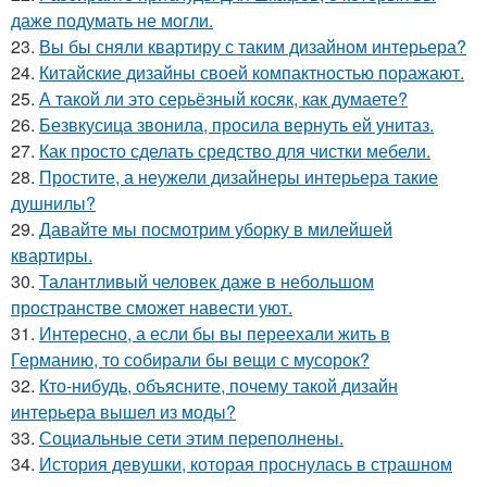
даже подумать не могли.
23.
Вы бы сняли квартиру с таким дизайном интерьера?
24.
Китайские дизайны своей компактностью поражают.
25.
А такой ли это серьёзный косяк, как думаете?
26.
Безвкусица звонила, просила вернуть ей унитаз.
27.
Как просто сделать средство для чистки мебели.
28.
Простите, а неужели дизайнеры интерьера такие
душнилы?
29.
Давайте мы посмотрим уборку в милейшей
квартиры.
30.
Талантливый человек даже в небольшом
пространстве сможет навести уют.
31.
Интересно, а если бы вы переехали жить в
Германию, то собирали бы вещи с мусорок?
32.
Кто-нибудь, объясните, почему такой дизайн
интерьера вышел из моды?
33.
Социальные сети этим переполнены.
34.
История девушки, которая проснулась в страшном