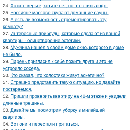
24.
Хотите верьте, хотите нет, но это стиль лофт.
25.
Россияне массово скупают домашние сауны.
26.
А есть ли возможность отремонтировать эту
комнату?
27.
Интересные приблуды, которые сделают из вашей
квартиры - олицетворение эстетики.
28.
Мужчина нашёл в своём доме окно, которого в доме
не было.
29.
Парень пригласил к себе пожить друга и это не
устроило соседа.
30.
Кто сказал, что холостяки живут аскетично?
31.
Страшно представить такую ситуацию, но давайте
постараемся.
32.
Пришли проверить квартиру на 42-м этаже и увидели
длинные трещины.
33.
Давайте мы посмотрим уборку в милейшей
квартиры.
34.
Вот они и перестали прятаться.