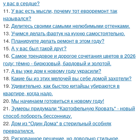
у вас в сердце?
11.
У вас есть мысли, почему тот евроремонт так
назывался?
12.
Делитесь своими самыми нелюбимыми оттенками.
13.
Учимся делать фартук на кухню самостоятельно.
14.
Планируете делать ремонт в этом году?
15.
А у вас был такой друг?
16.
Самое трендовое и дорогое сочетания цветов в 2026
году: тёмно - бирюзовый, бардовый и золотой.
17.
А вы уже дом к новому году украсили?
18.
Какие бы из этих мелочей вы себе домой захотели?
19.
Удивительно, как быстро китайцы убираются в
квартире, когда надо.
20.
Мы начинаем готовиться к новому году!
21.
Зумеры придумали "Картофельную Кровать" - новый
способ побороть бессонницу.
22.
Дом из "Один Дома" в стерильный особняк
превратился.
23.
Рискованное решение, но довольно стильное.