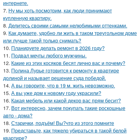
интернете.
7.
Ну мы хоть посмотрим, как люди принимают
купленную квартиру.
8.
Делитесь своими самыми нелюбимыми оттенками.
9.
Как думаете, удобно ли жить в таком треугольном доме
или лучше такой только снимать?
10.
Планируете делать ремонт в 2026 году?
11.
Подвал мечты любого мужчины.
12.
Какие из этих косяков бесят лично вас и почему?
13.
Полина Лурье готовится к ремонту в квартире
долиной и называет решение суда победой.
14.
А вы говорите, что в 19 м. жить невозможно.
15.
А вы уже дом к новому году украсили?
16.
Какая мебель или какой декор вас прям бесит?
17.
Вот интересно, зачем покупать такие роскошные
авто - дома?
18.
Старички, подъём! Вы?что из этого помните
19.
Представьте, как тяжело убираться в такой белой
квартире?