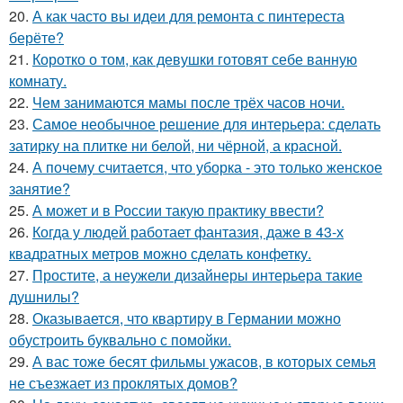
20.
А как часто вы идеи для ремонта с пинтереста
берёте?
21.
Коротко о том, как девушки готовят себе ванную
комнату.
22.
Чем занимаются мамы после трёх часов ночи.
23.
Самое необычное решение для интерьера: сделать
затирку на плитке ни белой, ни чёрной, а красной.
24.
А почему считается, что уборка - это только женское
занятие?
25.
А может и в России такую практику ввести?
26.
Когда у людей работает фантазия, даже в 43-х
квадратных метров можно сделать конфетку.
27.
Простите, а неужели дизайнеры интерьера такие
душнилы?
28.
Оказывается, что квартиру в Германии можно
обустроить буквально с помойки.
29.
А вас тоже бесят фильмы ужасов, в которых семья
не съезжает из проклятых домов?