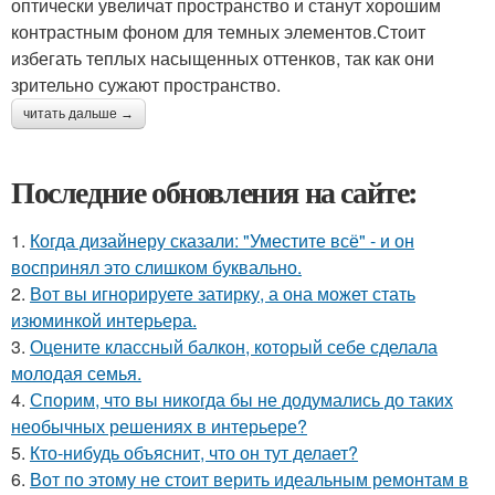
оптически увеличат пространство и станут хорошим
контрастным фоном для темных элементов.Стоит
избегать теплых насыщенных оттенков, так как они
зрительно сужают пространство.
читать дальше →
Последние обновления на сайте:
1.
Когда дизайнеру сказали: "Уместите всё" - и он
воспринял это слишком буквально.
2.
Вот вы игнорируете затирку, а она может стать
изюминкой интерьера.
3.
Оцените классный балкон, который себе сделала
молодая семья.
4.
Спорим, что вы никогда бы не додумались до таких
необычных решениях в интерьере?
5.
Кто-нибудь объяснит, что он тут делает?
6.
Вот по этому не стоит верить идеальным ремонтам в