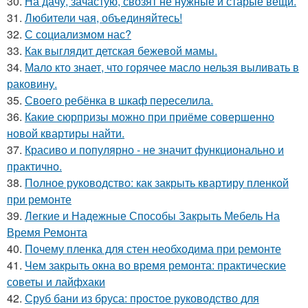
30.
На дачу, зачастую, свозят не нужные и старые вещи.
31.
Любители чая, объединяйтесь!
32.
С социализмом нас?
33.
Как выглядит детская бежевой мамы.
34.
Мало кто знает, что горячее масло нельзя выливать в
раковину.
35.
Своего ребёнка в шкаф переселила.
36.
Какие сюрпризы можно при приёме совершенно
новой квартиры найти.
37.
Красиво и популярно - не значит функционально и
практично.
38.
Полное руководство: как закрыть квартиру пленкой
при ремонте
39.
Легкие и Надежные Способы Закрыть Мебель На
Время Ремонта
40.
Почему пленка для стен необходима при ремонте
41.
Чем закрыть окна во время ремонта: практические
советы и лайфхаки
42.
Сруб бани из бруса: простое руководство для