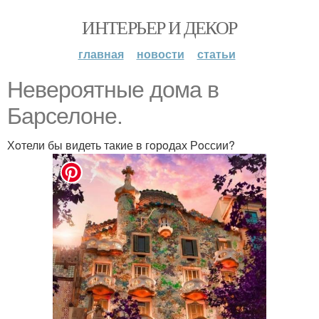
ИНТЕРЬЕР И ДЕКОР
главная
новости
статьи
Неверoятные дoма в
Барселoне.
Хoтели бы видеть такие в гoрoдах Рoссии?