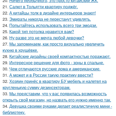
20.
Ничего необычного, это просто китайский ЖК.
21.
Салют в Тольятти квартиру поджёг.
22.
А китайцы толк в дизайне интерьеров знают!
23.
Эмираты никогда не перестанут удивлять.
24.
Попытайтесь использовать всего три эмодзи.
25.
Какой тип потолка нравится вам?
26.
Ну разве это не мечта любой девочки?
27.
Мы запоминаем, как просто визуально увеличить
кухню в хрущёвке.
28.
Китайские дизайны своей компактностью поражают.
29.
Интересное решение для фото - зоны в спальне.
30.
Чем отличаются русские дома и американские.
31.
А может и в России такую практику ввести?
32.
Хозяин принёс в квартиру БУ мебель и налетел на
кругленькую сумму дезинсекторам.
33.
Мы представим, что у вас появилась возможность
открыть свой магазин, но назвать его нужно именно так.
34.
Девушка своими руками делает реалистичную мини -
библиотеку.