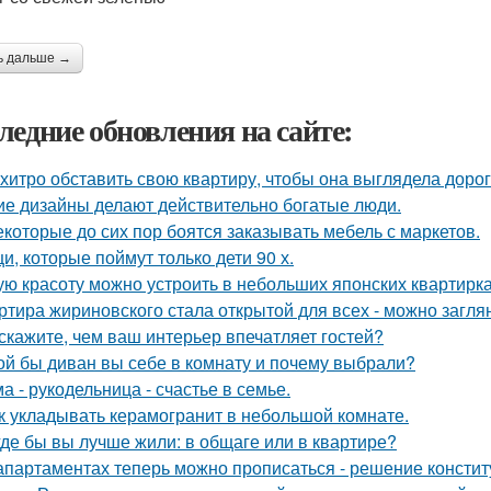
ь дальше →
ледние обновления на сайте:
 хитро обставить свою квартиру, чтобы она выглядела дорог
ие дизайны делают действительно богатые люди.
екоторые до сих пор боятся заказывать мебель с маркетов.
и, которые поймут только дети 90 х.
ую красоту можно устроить в небольших японских квартирка
ртира жириновского стала открытой для всех - можно заглян
скажите, чем ваш интерьер впечатляет гостей?
ой бы диван вы себе в комнату и почему выбрали?
а - рукодельница - счастье в семье.
к укладывать керамогранит в небольшой комнате.
где бы вы лучше жили: в общаге или в квартире?
апартаментах теперь можно прописаться - решение констит