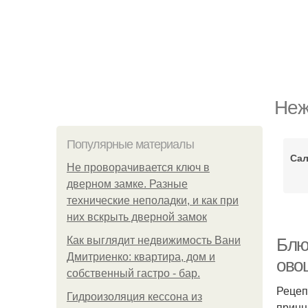
Неж
Популярные материалы
Сал
Не проворачивается ключ в
дверном замке. Разные
технические неполадки, и как при
них вскрыть дверной замок
Как выглядит недвижимость Вани
Блю
Дмитриенко: квартира, дом и
ово
собственный гастро - бар.
Рецеп
Гидроизоляция кессона из
принц