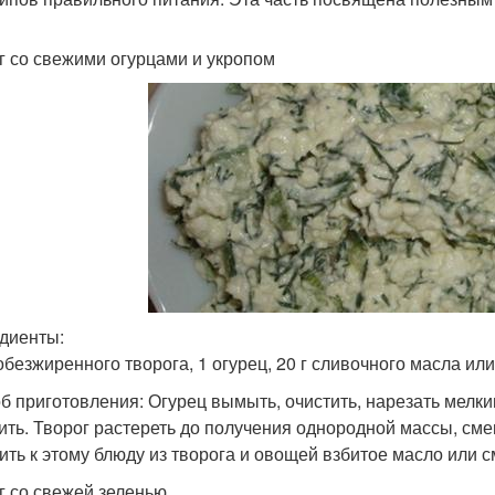
г со свежими огурцами и укропом
диенты:
обезжиренного творога, 1 огурец, 20 г сливочного масла или
б приготовления: Огурец вымыть, очистить, нарезать мелки
ить. Творог растереть до получения однородной массы, сме
ить к этому блюду из творога и овощей взбитое масло или с
г со свежей зеленью