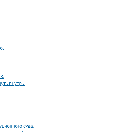
о.
х.
уть внутрь.
уционного суда.