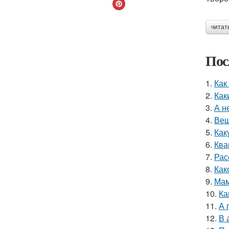
читат
Пос
1.
Как
2.
Как
3.
А н
4.
Вещ
5.
Как
6.
Ква
7.
Рас
8.
Как
9.
Мам
10.
Ка
11.
А 
12.
В 