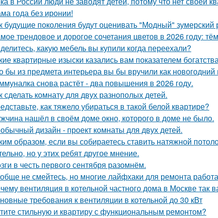
ка в России люди не заводят детей, потому что нет своей к
ма года без иронии!
к будущие поколения будут оценивать "Модный" зумерский 
мое трендовое и дорогое сочетания цветов в 2026 году: тё
делитесь, какую мебель вы купили когда переехали?
кие квартирные изыски казались вам показателем богатств
о бы из предмета интерьера вы бы вручили как новогодний
ммуналка снова растёт - два повышения в 2026 году.
к сделать комнату для двух разнополых детей.
едставьте, как тяжело убираться в такой белой квартире?
жчина нашёл в своём доме окно, которого в доме не было.
обычный дизайн - проект комнаты для двух детей.
ким образом, если вы собираетесь ставить натяжной потоло
тельно, но у этих ребят другое мнение.
зги в честь первого сентября разомнём.
обще не смейтесь, но многие лайфхаки для ремонта работа
чему вентиляция в котельной частного дома в Москве так 
новные требования к вентиляции в котельной до 30 кВт
тите стильную и квартиру с функциональным ремонтом?