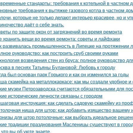
временные стандарты: требования к котельной в частном 
новные требования к вытяжке газового котла в частном до
лочи, которые не только делают интерьер красивее, но и у
иночество даёт о себе знать.
веты по защите окон от загрязнений во время ремонта
е хранить вещи во время ремонта: советы и лайфхаки
к развивалась промышленность в Липецке на протяжении л
лное руководство: как построить сруб своими руками
хнология возведения стен из бруса: полное руководство д
сква в песнях Татьяны Булановой: Любовь к городу
гда был основан парк Горького и как он изменился за годы
ша скамейка на металлокаркасе: как мы создали удобное и
кие музеи Петрозаводска считаются обязательными для п
кие исторические личности связаны с городом
шаговая инструкция: как сделать садовую скамейку из про
толочная ниша для штор: как добавить изящество вашему 
рнизы для штор потолочные: как выбрать идеальное решен
кие традиции празднования Масленицы существуют в горо
 что вы об уюте знаете.