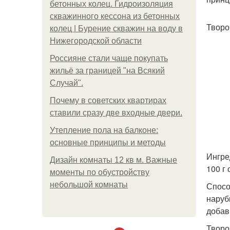
бетонных колец. Гидроизоляция
скважинного кессона из бетонных
Творо
колец | Бурение скважин на воду в
Нижегородской области
Россияне стали чаще покупать
жильё за границей "на Всякий
Случай".
Почему в советских квартирах
ставили сразу две входные двери.
Утепление пола на балконе:
основные принципы и методы
Ингре
Дизайн комнаты 12 кв м. Важные
100 г 
моменты по обустройству
небольшой комнаты
Спосо
наруб
добав
Творо