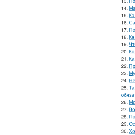
13.
По
14.
Ма
15.
Ка
16.
Са
17.
По
18.
Ка
19.
Чт
20.
Ко
21.
Ка
22.
Пр
23.
Му
24.
Не
25.
Та
обяза
26.
Мо
27.
Во
28.
По
29.
Ос
30.
Хо