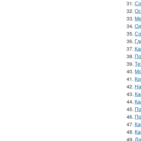
31.
Со
32.
Ос
33.
Ме
34.
Од
35.
Со
36.
Гд
37.
Ка
38.
По
39.
Те
40.
Мо
41.
Ко
42.
На
43.
Ка
44.
Ка
45.
По
46.
По
47.
Ка
48.
Ка
49.
Да