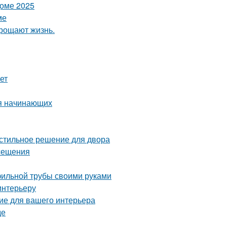
доме 2025
ме
прощают жизнь.
ет
ля начинающих
 стильное решение для двора
осещения
фильной трубы своими руками
интерьеру
ие для вашего интерьера
де