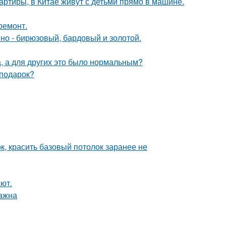
вартиры, в Китае живут с детьми прямо в машине.
ремонт.
мно - бирюзовый, бардовый и золотой.
а, а для других это было нормальным?
 подарок?
к, красить базовый потолок заранее не
ют.
важна