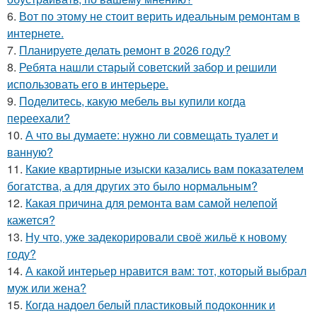
6.
Вот по этому не стоит верить идеальным ремонтам в
интернете.
7.
Планируете делать ремонт в 2026 году?
8.
Ребята нашли старый советский забор и решили
использовать его в интерьере.
9.
Поделитесь, какую мебель вы купили когда
переехали?
10.
А что вы думаете: нужно ли совмещать туалет и
ванную?
11.
Какие квартирные изыски казались вам показателем
богатства, а для других это было нормальным?
12.
Какая причина для ремонта вам самой нелепой
кажется?
13.
Ну что, уже задекорировали своё жильё к новому
году?
14.
А какой интерьер нравится вам: тот, который выбрал
муж или жена?
15.
Когда надоел белый пластиковый подоконник и