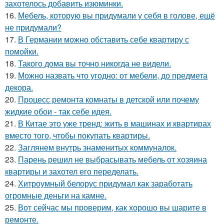
захотелось добавить изюминки.
16.
Мебель, которую вы придумали у себя в голове, ещё
не придумали?
17.
В Германии можно обставить себе квартиру с
помойки.
18.
Такого дома вы точно никогда не видели.
19.
Можно назвать что угодно: от мебели, до предмета
декора.
20.
Процесс ремонта комнаты в детской или почему
жидкие обои - так себе идея.
21.
В Китае это уже тренд: жить в машинах и квартирах
вместо того, чтобы покупать квартиры.
22.
Заглянем внутрь знаменитых коммуналок.
23.
Парень решил не выбрасывать мебель от хозяина
квартиры и захотел его переделать.
24.
Хитроумный белорус придумал как заработать
огромные деньги на камне.
25.
Вот сейчас мы проверим, как хорошо вы шарите в
ремонте.