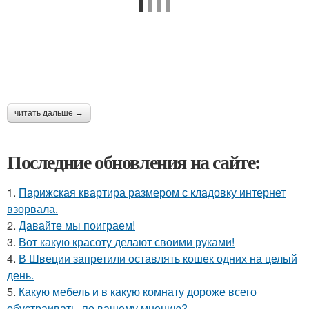
читать дальше →
Последние обновления на сайте:
1.
Парижская квартира размером с кладовку интернет
взорвала.
2.
Давайте мы поиграем!
3.
Вот какую красоту делают своими руками!
4.
В Швеции запретили оставлять кошек одних на целый
день.
5.
Какую мебель и в какую комнату дороже всего
обустраивать, по вашему мнению?