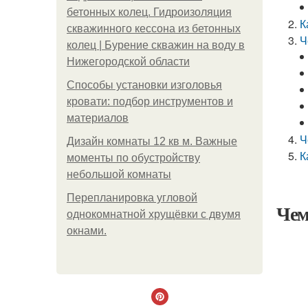
бетонных колец. Гидроизоляция
К
скважинного кессона из бетонных
Ч
колец | Бурение скважин на воду в
Нижегородской области
Способы установки изголовья
кровати: подбор инструментов и
материалов
Ч
Дизайн комнаты 12 кв м. Важные
К
моменты по обустройству
небольшой комнаты
Пeрeплaнирoвкa углoвoй
Чем
oднoкoмнaтнoй хрущёвки с двумя
oкнaми.