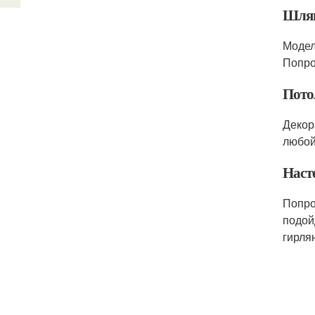
Шляп
Модел
Попро
Пото
Декор
любой
Наст
Попро
подой
гирля