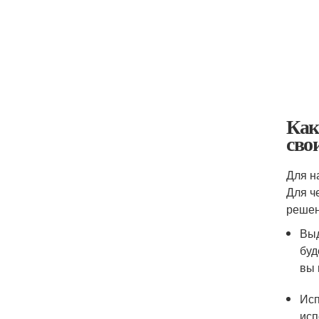
Как
сво
Для н
Для ч
решен
Выд
буд
вы 
Исп
исп