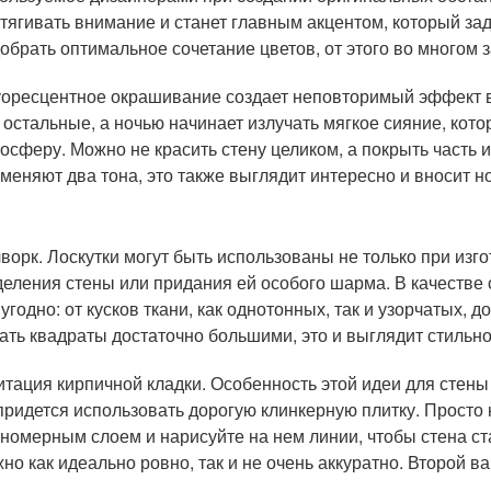
тягивать внимание и станет главным акцентом, который за
обрать оптимальное сочетание цветов, от этого во многом 
оресцентное окрашивание создает неповторимый эффект в 
 остальные, а ночью начинает излучать мягкое сияние, кот
осферу. Можно не красить стену целиком, а покрыть часть 
меняют два тона, это также выглядит интересно и вносит 
ворк. Лоскутки могут быть использованы не только при изг
еления стены или придания ей особого шарма. В качестве
 угодно: от кусков ткани, как однотонных, так и узорчатых, 
ать квадраты достаточно большими, это и выглядит стильно
тация кирпичной кладки. Особенность этой идеи для стены 
придется использовать дорогую клинкерную плитку. Просто
номерным слоем и нарисуйте на нем линии, чтобы стена ст
но как идеально ровно, так и не очень аккуратно. Второй в