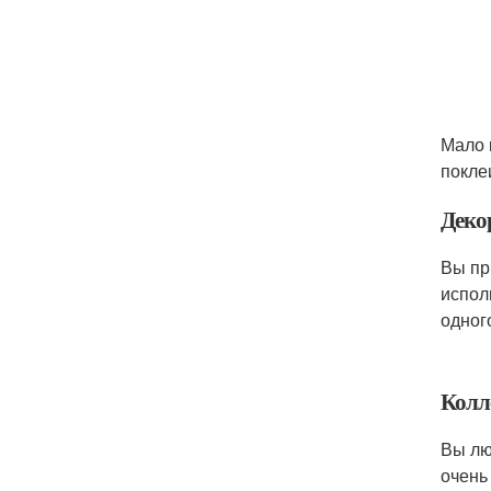
Мало 
покле
Деко
Вы пр
испол
одног
Колл
Вы лю
очень