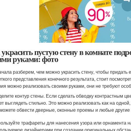
 украсить пустую стену в комнате подр
ими руками: фото
ачала разберем, чем можно украсить стену, чтобы придать 
еткого представления конечного результата, стоит посмотр
ия можно реализовать своими руками, они не требуют особ
елите контур стены. Если сделать обводку контрастным цв
ет выглядеть стильно. Это можно реализовать как на одной, 
можете обвести дверные, оконные проемы и любые другие 
ользуйте трафареты для нанесения узора или орнамента н
ользуемое дизайнерами при создании оригинальных обстан