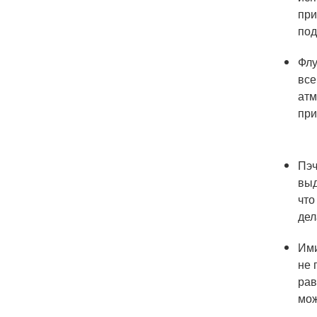
при
под
Флу
все
атм
при
Пэч
выд
что
дел
Ими
не 
рав
мож