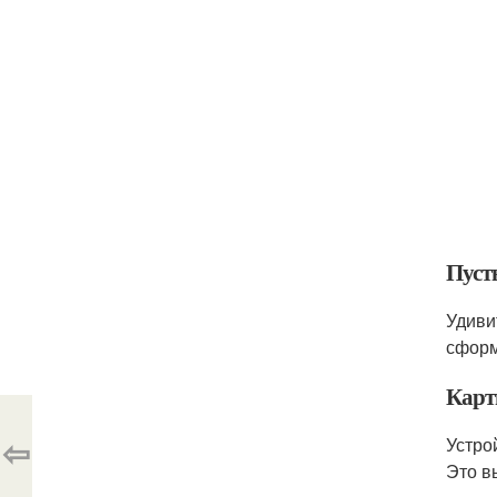
Пуст
Удиви
сформ
Карт
⇦
Устро
Это в