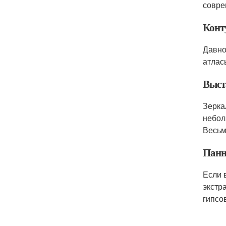
совре
Конт
Давно
атлас
Выст
Зерка
небол
Весьм
Панн
Если 
экстр
гипсо