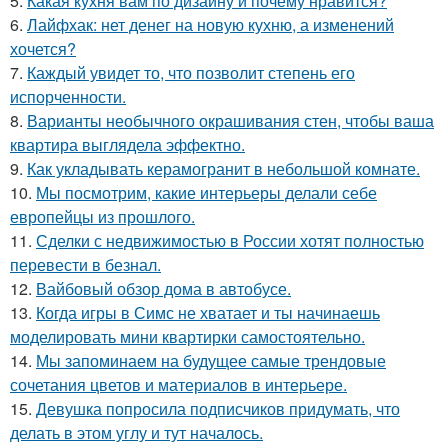
5.
Какая кухня вам по дизайну и почему нравится?
6.
Лайфхак: нет денег на новую кухню, а изменений
хочется?
7.
Каждый увидет то, что позволит степень его
испорченности.
8.
Варианты необычного окрашивания стен, чтобы ваша
квартира выглядела эффектно.
9.
Как укладывать керамогранит в небольшой комнате.
10.
Мы посмотрим, какие интерьеры делали себе
европейцы из прошлого.
11.
Сделки с недвижимостью в России хотят полностью
перевести в безнал.
12.
Вайбовый обзор дома в автобусе.
13.
Когда игры в Симс не хватает и ты начинаешь
моделировать мини квартирки самостоятельно.
14.
Мы запоминаем на будущее самые трендовые
сочетания цветов и материалов в интерьере.
15.
Девушка попросила подписчиков придумать, что
делать в этом углу и тут началось.