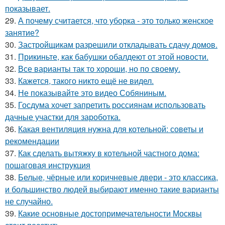
показывает.
29.
А почему считается, что уборка - это только женское
занятие?
30.
Застройщикам разрешили откладывать сдачу домов.
31.
Прикиньте, как бабушки обалдеют от этой новости.
32.
Все варианты так то хороши, но по своему.
33.
Кажется, такого никто ещё не видел.
34.
Не показывайте это видео Собяниным.
35.
Госдума хочет запретить россиянам использовать
дачные участки для зароботка.
36.
Какая вентиляция нужна для котельной: советы и
рекомендации
37.
Как сделать вытяжку в котельной частного дома:
пошаговая инструкция
38.
Белые, чёрные или коричневые двери - это классика,
и большинство людей выбирают именно такие варианты
не случайно.
39.
Какие основные достопримечательности Москвы