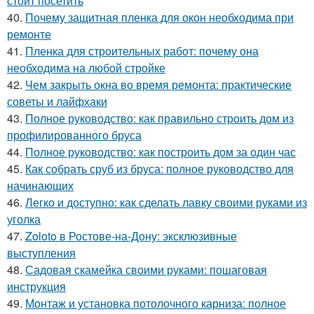
стоит посетить
40.
Почему защитная пленка для окон необходима при
ремонте
41.
Пленка для строительных работ: почему она
необходима на любой стройке
42.
Чем закрыть окна во время ремонта: практические
советы и лайфхаки
43.
Полное руководство: как правильно строить дом из
профилированного бруса
44.
Полное руководство: как построить дом за один час
45.
Как собрать сруб из бруса: полное руководство для
начинающих
46.
Легко и доступно: как сделать лавку своими руками из
уголка
47.
Zoloto в Ростове-на-Дону: эксклюзивные
выступления
48.
Садовая скамейка своими руками: пошаговая
инструкция
49.
Монтаж и установка потолочного карниза: полное