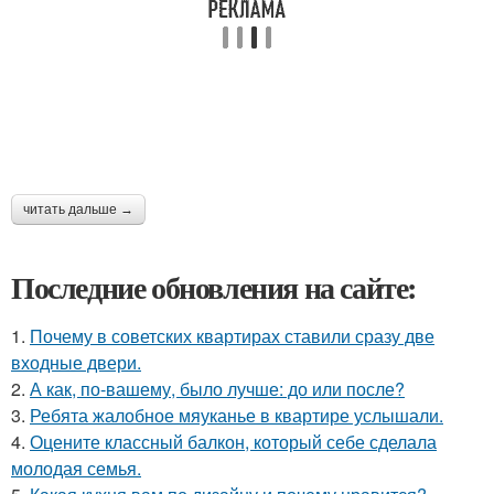
читать дальше →
Последние обновления на сайте:
1.
Почему в советских квартирах ставили сразу две
входные двери.
2.
А как, по-вашему, было лучше: до или после?
3.
Ребята жалобное мяуканье в квартире услышали.
4.
Оцените классный балкон, который себе сделала
молодая семья.