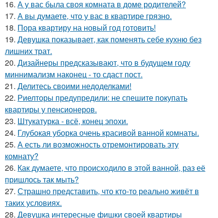
16.
А у вас была своя комната в доме родителей?
17.
А вы думаете, что у вас в квартире грязно.
18.
Пора квартиру на новый год готовить!
19.
Девушка показывает, как поменять себе кухню без
лишних трат.
20.
Дизайнеры предсказывают, что в будущем году
миннимализм наконец - то сдаст пост.
21.
Делитесь своими недоделками!
22.
Риелторы предупредили: не спешите покупать
квартиры у пенсионеров.
23.
Штукатурка - всё, конец эпохи.
24.
Глубокая уборка очень красивой ванной комнаты.
25.
А есть ли возможность отремонтировать эту
комнату?
26.
Как думаете, что происходило в этой ванной, раз её
пришлось так мыть?
27.
Страшно представить, что кто-то реально живёт в
таких условиях.
28.
Девушка интересные фишки своей квартиры