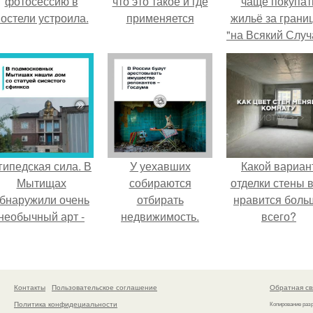
фотосессию в
что это такое и где
чаще покупат
остели устроила.
применяется
жильё за грани
"на Всякий Случ
гипедская сила. В
У уехавших
Какой вариан
Мытищах
собираются
отделки стены 
бнаружили очень
отбирать
нравится боль
необычный арт -
недвижимость.
всего?
объект.
Контакты
Пользовательское соглашение
Обратная св
Политика конфидециальности
Копирование раз