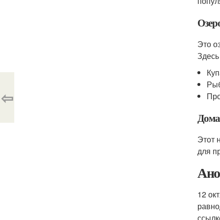
попул
Озер
Это о
Здесь
Куп
Ры
⇦
Про
Дома
Этот 
для п
Ано
12 ок
равно
ссылк