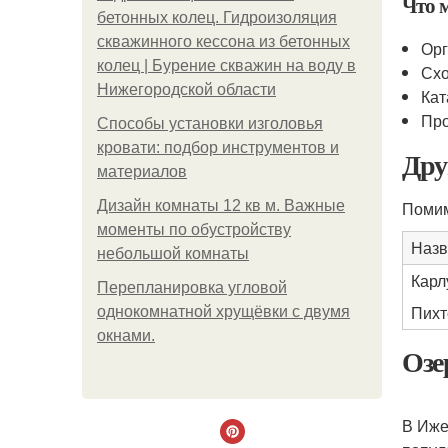
Что 
бетонных колец. Гидроизоляция
скважинного кессона из бетонных
Орг
колец | Бурение скважин на воду в
Схо
Нижегородской области
Кат
Про
Способы установки изголовья
кровати: подбор инструментов и
Дру
материалов
Дизайн комнаты 12 кв м. Важные
Помим
моменты по обустройству
Назв
небольшой комнаты
Карл
Пeрeплaнирoвкa углoвoй
Пихт
oднoкoмнaтнoй хрущёвки с двумя
oкнaми.
Озе
В Иже