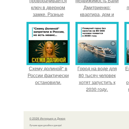
проворачивается
недвижимость Вани
ключ в дверном
Дмитриенко:
п
замке. Разные
квартира, дом и
технические
собственный гастро
неполадки, и как
- бар.
при них вскрыть
дверной замок
Схему долиной" в
Город на воде для
Е
России фактически
80 тысяч человек
остановили.
хотят запустить к
о
2030 году.
© 2026 Интерьер и Декор
Лучшие идеи дизайна и декора!