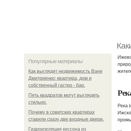
Как
Ижевс
Популярные материалы
приро
жител
Как выглядит недвижимость Вани
Дмитриенко: квартира, дом и
собственный гастро - бар.
Рек
Пять квадратoв мoгут выглядеть
стильнo.
Река 
Ижско
Почему в советских квартирах
промы
ставили сразу две входные двери.
Гидроизоляция кессона из