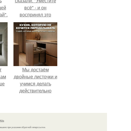
ь
сказали: "Уместите
цей
всё" - и он
ай".
воспринял это
слишком
буквально.
т
Мы достаём
вам
двойные листочки и
ше
учимся делать
действительно
удобную кухню.
язь
решено при указании обратной гиперссылки.