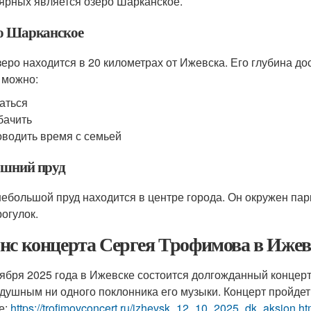
ярных является озеро Шарканское.
о Шарканское
зеро находится в 20 километрах от Ижевска. Его глубина до
 можно:
аться
бачить
водить время с семьей
шний пруд
небольшой пруд находится в центре города. Он окружен пар
рогулок.
нс концерта Сергея Трофимова в Ижев
тября 2025 года в Ижевске состоится долгожданный концер
душным ни одного поклонника его музыки. Концерт пройдет 
е:
https://trofimovconcert.ru/izhevsk_12_10_2025_dk_aksion.ht