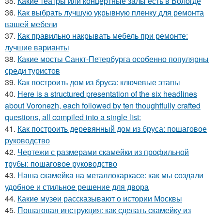
35.
Какие театры или концертные залы есть в Вологде
36.
Как выбрать лучшую укрывную пленку для ремонта
вашей мебели
37.
Как правильно накрывать мебель при ремонте:
лучшие варианты
38.
Какие мосты Санкт-Петербурга особенно популярны
среди туристов
39.
Как построить дом из бруса: ключевые этапы
40.
Here is a structured presentation of the six headlines
about Voronezh, each followed by ten thoughtfully crafted
questions, all compiled into a single list:
41.
Как построить деревянный дом из бруса: пошаговое
руководство
42.
Чертежи с размерами скамейки из профильной
трубы: пошаговое руководство
43.
Наша скамейка на металлокаркасе: как мы создали
удобное и стильное решение для двора
44.
Какие музеи рассказывают о истории Москвы
45.
Пошаговая инструкция: как сделать скамейку из