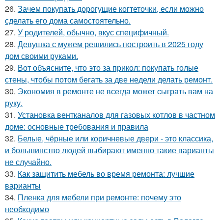
26.
Зачем покупать дорогущие когтеточки, если можно
сделать его дома самостоятельно.
27.
У родителей, обычно, вкус специфичный.
28.
Девушка с мужем решились построить в 2025 году
дом своими руками.
29.
Вот объясните, что это за прикол: покупать голые
стены, чтобы потом бегать за две недели делать ремонт.
30.
Экономия в ремонте не всегда может сыграть вам на
руку.
31.
Установка вентканалов для газовых котлов в частном
доме: основные требования и правила
32.
Белые, чёрные или коричневые двери - это классика,
и большинство людей выбирают именно такие варианты
не случайно.
33.
Как защитить мебель во время ремонта: лучшие
варианты
34.
Пленка для мебели при ремонте: почему это
необходимо