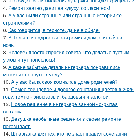
3.
Что будет, если миллениалу в руки попадёт хрущёвка?
4.
Ремонт знатно давит на кукуху, согласитесь!
5.
А у вас были странные или страшные истории со
строителями?
6.
Как говорится, в тесноте, да не в обиде.
7.
В Тольятти подростки разгромили дом, снятый на
ночь.
8.
Человек просто спросил совета, что делать с пустым
углом и тут понеслось!
9.
А какие забытые детали интерьера понравились
может их вернуть в моду?
10.
А у вас была своя комната в доме родителей?
11.
Самое трендовое и дорогое сочетания цветов в 2026
году: тёмно - бирюзовый, бардовый и золотой.
12.
Новое решение в интерьере ванной - скрытая
вытяжка.
13.
Девушка необычные решения в своём ремонте
показывает.
14.
Шпаргалка для тех, кто не знает правил сочетаний