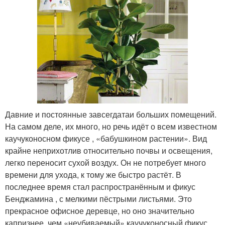
Давние и постоянные завсегдатаи больших помещений.
На самом деле, их много, но речь идёт о всем известном
каучуконосном фикусе , «бабушкином растении». Вид
крайне неприхотлив относительно почвы и освещения,
легко переносит сухой воздух. Он не потребует много
времени для ухода, к тому же быстро растёт. В
последнее время стал распространённым и фикус
Бенджамина , с мелкими пёстрыми листьями. Это
прекрасное офисное деревце, но оно значительно
капризнее, чем «неубиваемый» каучуконосный фикус.