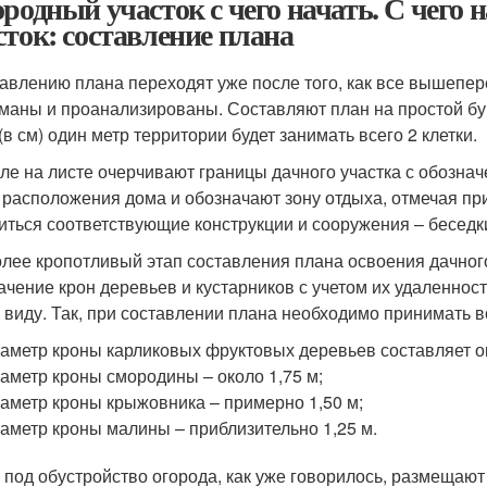
ородный участок с чего начать. С чего
сток: составление плана
тавлению плана переходят уже после того, как все вышепе
маны и проанализированы. Составляют план на простой бум
(в см) один метр территории будет занимать всего 2 клетки.
ле на листе очерчивают границы дачного участка с обозна
 расположения дома и обозначают зону отдыха, отмечая при
иться соответствующие конструкции и сооружения – беседки
лее кропотливый этап составления плана освоения дачного
ачение крон деревьев и кустарников с учетом их удаленност
 виду. Так, при составлении плана необходимо принимать в
иаметр кроны карликовых фруктовых деревьев составляет ок
иаметр кроны смородины – около 1,75 м;
иаметр кроны крыжовника – примерно 1,50 м;
иаметр кроны малины – приблизительно 1,25 м.
 под обустройство огорода, как уже говорилось, размещают 