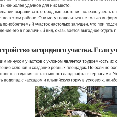
ть наиболее удачное для них место.
елании выращивать огородные растения полезно учесть опыт
ство в этом районе. Они могут поделиться не только инфор
а приобретаемый участок настолько запущен, что при подсч
дение его в приличный вид, оказывается выгоднее отдать 
стройство загородного участка. Если у
им минусом участков с уклоном является трудоемкость их 
ление склонов и создание ровных площадок. Но если не боя
жность создания эксклюзивного ландшафта с террасами. У
ть водопад с каскадом и альпийскую горку в условиях, наи