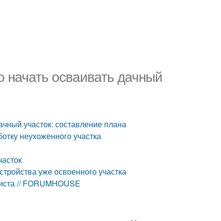
го начать осваивать дачный
дачный участок: составление плана
ботку неухоженного участка
часток
устройства уже освоенного участка
алиста // FORUMHOUSE