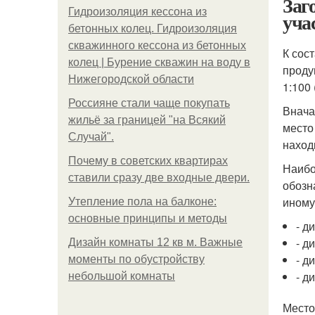
Заг
Гидроизоляция кессона из
уча
бетонных колец. Гидроизоляция
скважинного кессона из бетонных
К сос
колец | Бурение скважин на воду в
проду
Нижегородской области
1:100 
Россияне стали чаще покупать
Внача
жильё за границей "на Всякий
место
Случай".
наход
Почему в советских квартирах
Наибо
ставили сразу две входные двери.
обозн
иному
Утепление пола на балконе:
основные принципы и методы
- д
- д
Дизайн комнаты 12 кв м. Важные
- д
моменты по обустройству
- д
небольшой комнаты
Место