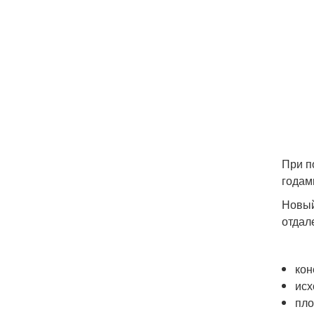
При п
годам
Новый
отдал
кон
исх
пло