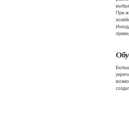
выбра
При ж
хозяй
Иногд
приве
Обу
Больш
укреп
возмо
созда