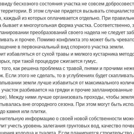
 ввиду бесхозного состояния участка не совсем добросовес
 территории. В этом случае придется вызывать специалист
в, каждый из которых оплачивается отдельно. При правильно
а бывает и многоугольная форма участка. Соответственно, 
ланировании преобразований своего надела не следует забы
ливать и прочее. Помимо конфликта это может быть чрева
ащение в первоначальный вид спорного участка земли.
оит избавляться от сухой травы и мелкого кустарника мето
орых, при такой процедуре сжигается гумус.
 того, как решена проблема с травой, пнями и прочими не
к. Если этого не сделать, то в углублениях будет скапливат
апывании земли лучше избавиться от максимального количе
 участок разбивается на грядки и прочие запланированные
гое). Между ними лучше организовать проходы, чтобы земля
тывалась вне огородного сезона. При этом могут быть ис
 до камня или плитки.
нительную информацию о своей новой собственности можно 
лит учесть уровень залегания грунтовых вод, качество почв
щения колодца и туалета. Если планируется строительство