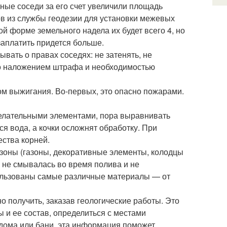
тные соседи за его счет увеличили площадь
ов из службы геодезии для установки межевых
й форме земельного надела их будет всего 4, но
заплатить придется больше.
вать о правах соседях: не затенять, не
то наложением штрафа и необходимостью
дом выжигания. Во-первых, это опасно пожарами.
желательными элементами, пора выравнивать
ься вода, а кочки осложнят обработку. При
ства корней.
 зоны (газоны, декоративные элементы, колодцы
 не смывалась во время полива и не
пользованы самые различные материалы — от
получить, заказав геологические работы. Это
ы и ее состав, определиться с местами
 дома или бани, эта информация поможет