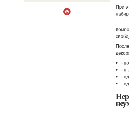
При э
набир
Компо
свобо
После
декор
- в
- в
- в
- в
Нер
неу