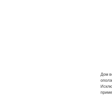
Дом в
ополз
Исклю
приме