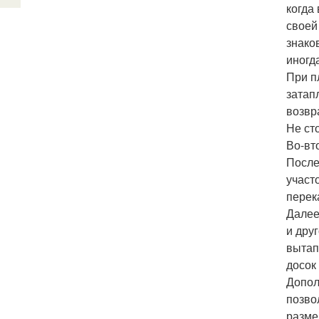
когда
своей
знако
иногд
При п
затап
возвр
Не ст
Во-вт
После
участо
перек
Далее
и дру
вытап
досок
Допол
позво
разме