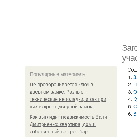
Заг
уча
Сод
Популярные материалы
З
Н
Не проворачивается ключ в
О
дверном замке. Разные
К
технические неполадки, и как при
С
них вскрыть дверной замок
В
Как выглядит недвижимость Вани
Дмитриенко: квартира, дом и
собственный гастро - бар.