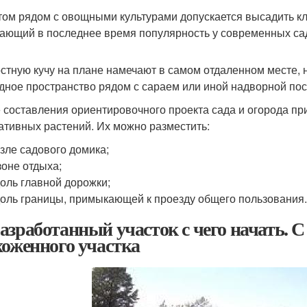
том рядом с овощными культурами допускается высадить кл
ающий в последнее время популярность у современных са
стную кучу на плане намечают в самом отдаленном месте, 
дное пространство рядом с сараем или иной надворной пос
 составления ориентировочного проекта сада и огорода пр
ативных растений. Их можно разместить:
озле садового домика;
 зоне отдыха;
доль главной дорожки;
доль границы, примыкающей к проезду общего пользования
азработанный участок с чего начать. С
хоженного участка