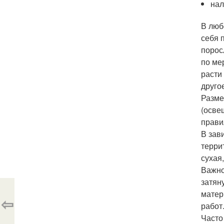
нал
В люб
себя 
порос
по ме
расти
другое
Разме
(осве
прави
В зав
терри
сухая
Важно
затян
матер
⇦
работ
Часто