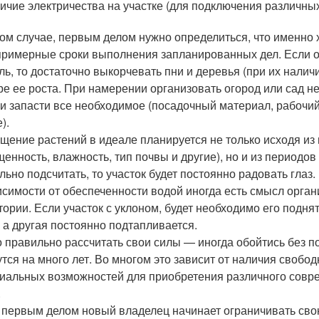
ичие электричества на участке (для подключения различны
ом случае, первым делом нужно определиться, что именно х
примерные сроки выполнения запланированных дел. Если от
ль, то достаточно выкорчевать пни и деревья (при их наличи
ре ее роста. При намерении организовать огород или сад не
 и запасти все необходимое (посадочный материал, рабочий
).
щение растений в идеале планируется не только исходя из
щенность, влажность, тип почвы и другие), но и из периодов 
льно подсчитать, то участок будет постоянно радовать глаз.
исимости от обеспеченности водой иногда есть смысл орган
тории. Если участок с уклоном, будет необходимо его поднят
, а другая постоянно подтапливается.
 правильно рассчитать свои силы — иногда обойтись без п
утся на много лет. Во многом это зависит от наличия свобод
иальных возможностей для приобретения различного совр
.
 первым делом новый владелец начинает ограничивать свою