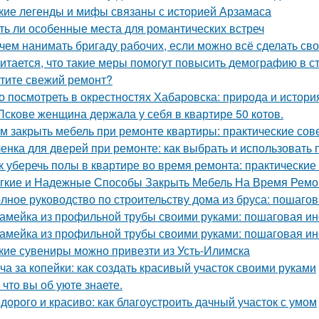
кие легенды и мифы связаны с историей Арзамаса
ть ли особенные места для романтических встреч
чем нанимать бригаду рабочих, если можно всё сделать св
итается, что такие меры помогут повысить демографию в с
тите свежий ремонт?
о посмотреть в окрестностях Хабаровска: природа и истори
Пскове женщина держала у себя в квартире 50 котов.
м закрыть мебель при ремонте квартиры: практические сов
енка для дверей при ремонте: как выбрать и использовать
к уберечь полы в квартире во время ремонта: практические
гкие и Надежные Способы Закрыть Мебель На Время Ремо
лное руководство по строительству дома из бруса: пошаго
амейка из профильной трубы своими руками: пошаговая ин
амейка из профильной трубы своими руками: пошаговая ин
кие сувениры можно привезти из Усть-Илимска
ча за копейки: как создать красивый участок своими руками
 что вы об уюте знаете.
дорого и красиво: как благоустроить дачный участок с умом