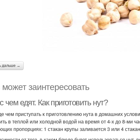
ь дальше →
 может заинтересовать
с чем едят. Как приготовить нут?
е чем приступать к приготовлению нута в домашних услови
ить в теплой или холодной водой на время от 4-х до 8-ми ч
ющих пропорциях: 1 стакан крупы заливается 3 или 4 стака
исимости от того, в каком блюде будет использоваться нут,