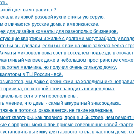
ать.
какой цвет вам нравится?
елала из яркой розовой кухни стильную серую.
м отличаются русские дома и американские.
ея для дизайна комнаты для разнополых близнецов.
стующие квартиры и жильё с долгами могут забрать у влад
что бы вы сделали, если бы к вам на окно залезла белка стр
Алматы микроволновка свет в соседнем подъезде включает
лантливый человек даже в небольшом пространстве сможет
па хотел мальчика, но получил очень сильную дочку.
калаторы в ТЦ России - всё.
азывается, мы даже с резинками на холодильнике неправил
т причина, по которой стоит заводить шпицев дома.
циальные сети этим переполнены.
ть мнение, что девы - самый аккуратный знак зодиака.
тяжные потолки, оказывается, не такие надёжные.
монт квартиры, как правило, проще и быстрее, чем ремонт 
кие сюрпризы можно при приёме совершенно новой кварти
к установить вытяжку для газового котла в частном доме: 