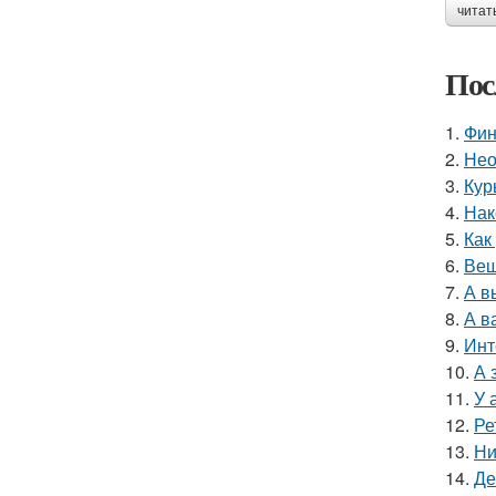
читат
Пос
1.
Фин
2.
Нео
3.
Кур
4.
Нак
5.
Как
6.
Вещ
7.
А в
8.
А в
9.
Инт
10.
А 
11.
У 
12.
Ре
13.
Ни
14.
Де