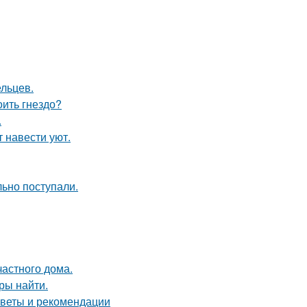
ельцев.
оить гнездо?
.
 навести уют.
ьно поступали.
частного дома.
ры найти.
советы и рекомендации