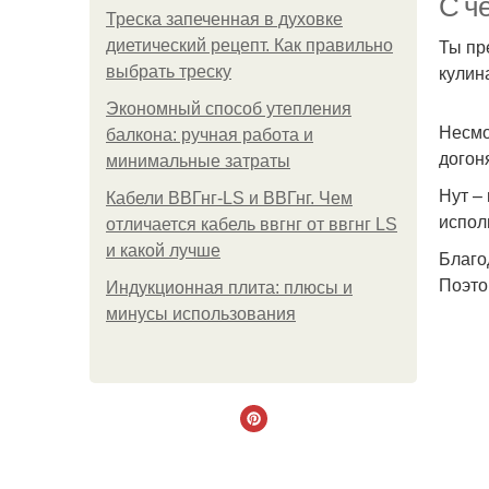
С че
Треска запеченная в духовке
Ты пр
диетический рецепт. Как правильно
кулин
выбрать треску
Экономный способ утепления
Несмо
балкона: ручная работа и
догон
минимальные затраты
Нут –
Кабели ВВГнг-LS и ВВГнг. Чем
испол
отличается кабель ввгнг от ввгнг LS
и какой лучше
Благо
Поэто
Индукционная плита: плюсы и
минусы использования