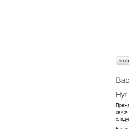
читат
Вас
Нут 
Прежд
замоч
следу
В зав