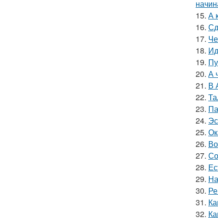
начин
15.
А 
16.
Сд
17.
Че
18.
Ид
19.
Пу
20.
А 
21.
В 
22.
Та
23.
Па
24.
Эс
25.
Ок
26.
Во
27.
Со
28.
Ес
29.
На
30.
Ре
31.
Ка
32.
Ка