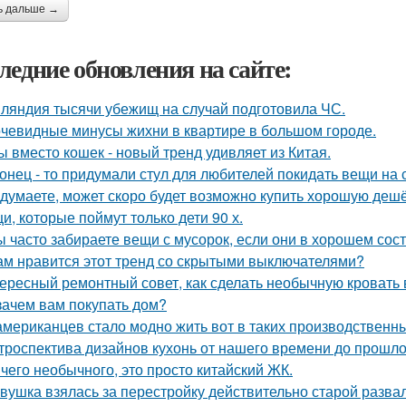
ь дальше →
ледние обновления на сайте:
ляндия тысячи убежищ на случай подготовила ЧС.
чевидные минусы жихни в квартире в большом городе.
ы вместо кошек - новый тренд удивляет из Китая.
онец - то придумали стул для любителей покидать вещи на с
 думаете, может скоро будет возможно купить хорошую деш
и, которые поймут только дети 90 х.
ы часто забираете вещи с мусорок, если они в хорошем сос
ам нравится этот тренд со скрытыми выключателями?
ересный ремонтный совет, как сделать необычную кровать 
зачем вам покупать дом?
американцев стало модно жить вот в таких производственн
троспектива дизайнов кухонь от нашего времени до прошло
чего необычного, это просто китайский ЖК.
вушка взялась за перестройку действительно старой развал