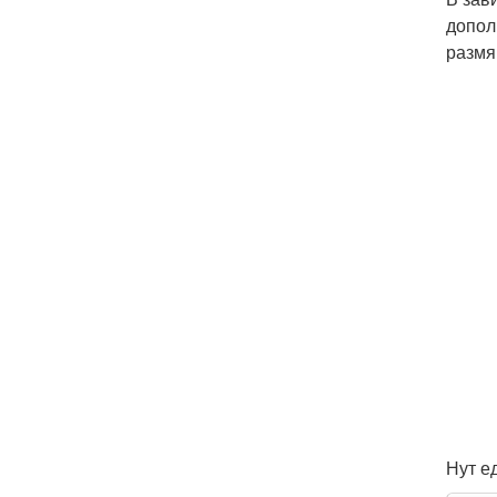
допол
размя
Нут ед