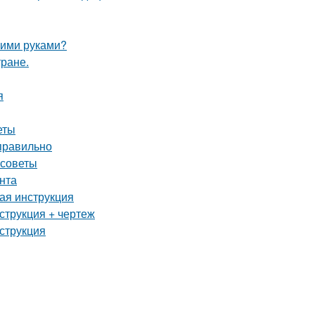
оими руками?
тране.
я
еты
 правильно
 советы
нта
вая инструкция
струкция + чертеж
струкция