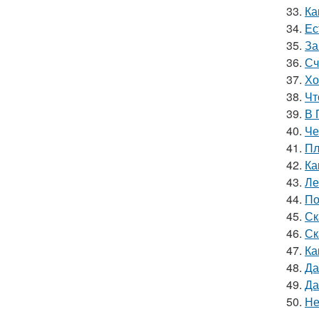
33.
Ка
34.
Ес
35.
За
36.
Сч
37.
Хо
38.
Чт
39.
В 
40.
Че
41.
Пл
42.
Ка
43.
Ле
44.
По
45.
Ск
46.
Ск
47.
Ка
48.
Да
49.
Да
50.
Не