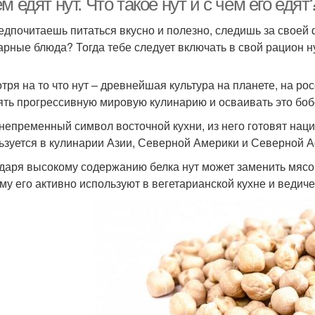
м едят нут. Что такое нут и с чем его едят
едпочитаешь питаться вкусно и полезно, следишь за своей
арные блюда? Тогда тебе следует включать в свой рацион ну
тря на то что нут – древнейшая культура на планете, на р
ять прогрессивную мировую кулинарию и осваивать это бо
 непременный символ восточной кухни, из него готовят нац
ьзуется в кулинарии Азии, Северной Америки и Северной 
даря высокому содержанию белка нут может заменить мясо,
му его активно используют в вегетарианской кухне и ведиче