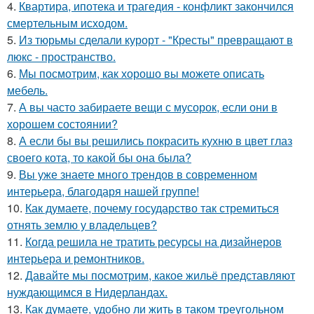
4.
Квартира, ипотека и трагедия - конфликт закончился
смертельным исходом.
5.
Из тюрьмы сделали курорт - "Кресты" превращают в
люкс - пространство.
6.
Мы посмотрим, как хорошо вы можете описать
мебель.
7.
А вы часто забираете вещи с мусорок, если они в
хорошем состоянии?
8.
А если бы вы решились покрасить кухню в цвет глаз
своего кота, то какой бы она была?
9.
Вы уже знаете много трендов в современном
интерьера, благодаря нашей группе!
10.
Как думаете, почему государство так стремиться
отнять землю у владельцев?
11.
Когда решила не тратить ресурсы на дизайнеров
интерьера и ремонтников.
12.
Давайте мы посмотрим, какое жильё представляют
нуждающимся в Нидерландах.
13.
Как думаете, удобно ли жить в таком треугольном