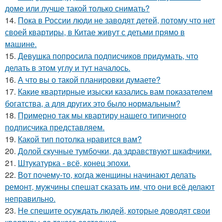
доме или лучше такой только снимать?
14.
Пока в России люди не заводят детей, потому что нет
своей квартиры, в Китае живут с детьми прямо в
машине.
15.
Девушка попросила подписчиков придумать, что
делать в этом углу и тут началось.
16.
А что вы о такой планировки думаете?
17.
Какие квартирные изыски казались вам показателем
богатства, а для других это было нормальным?
18.
Примерно так мы квартиру нашего типичного
подписчика представляем.
19.
Какой тип потолка нравится вам?
20.
Долой скучные тумбочки, да здравствуют шкафчики.
21.
Штукатурка - всё, конец эпохи.
22.
Вот почему-то, когда женщины начинают делать
ремонт, мужчины спешат сказать им, что они всё делают
неправильно.
23.
Не спешите осуждать людей, которые доводят свои