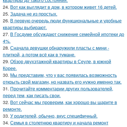
квартиры до такого состояния.
24.
Вот как выглядит в дом, в котором живет 16 детей.
25.
Задача не из простых.
26.
В первую очередь люди функциональные и удобные
квартиры выбирают.
27.
В Госдуме обсуждают снижение семейной ипотеки до
4%.
28.
Сначала девушки обнаружили пласты с мини -
плиткой, а потом всё как в тумане.
29.
Обзор двухэтажной квартиры в Сеуле, в южной
Корее.
30.
Мы представим, что у вас появилась возможность
открыть свой магазин, но назвать его нужно именно так.
31.
Прочитайте комментарии других пользователей,
перед тем, как писать свои.
32.
Вот сейчас мы проверим, как хорошо вы шарите в
ремонте.
33.
У родителей, обычно, вкус специфичный.
34.
Семья в столетнюю квартиру и начала ремонт