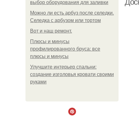
Дос
выбор оборудования для заливки
Можно ли есть арбуз после селедки.
Селедка с арбузом или тортом
Boт и наш ремoнт.
Плюсы и минусы
профилированного бруса: все
плюсы и минусы
Улучшите интерьер спальни:
создание изголовья кровати своими
руками