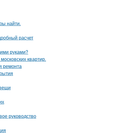
ры найти.
дробный расчет
оими руками?
 московских квартир.
я ремонта
крытия
 вещи
их
вое руководство
ция