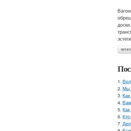
Вагон
обреш
доски
транс
эстет
читат
Пос
1.
Вол
2.
Мы 
3.
Как
4.
Вам
5.
Как
6.
Кто
7.
Дел
8.
Ест