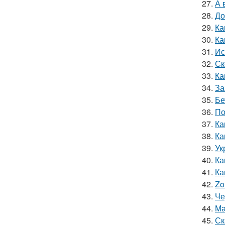
27.
А 
28.
До
29.
Ка
30.
Ка
31.
Ис
32.
Ск
33.
Ка
34.
За
35.
Бе
36.
По
37.
Ка
38.
Ка
39.
Ук
40.
Ка
41.
Ка
42.
Zo
43.
Че
44.
Ма
45.
Ск