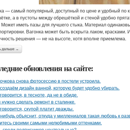
ка — самый популярный, доступный по цене и удобный по к
ётке, а в пустоты между обрешёткой и стеной удобно прята
. Может иметь пазы для лучшего стыка. Материал одинаковы
портировки. Вагонка может быть вскрыта лаком, красками. 
ичность решения — не на высоте, хотя вполне приемлема.
ь дальше →
ледние обновления на сайте:
очкова снова фотосессию в постели устроила.
создаём дизайн ванной, которую будет удобно убирать.
 говорится, в тесноте, да не в обиде.
 нужно сделать ремонт в сталинке.
 говорится, скупой платит дважды.
-нибудь объяснит, откуда у миллениалов такая любовь к р
итесь своими самыми нелюбимыми оттенками.
ь среди подписчиков центральные?