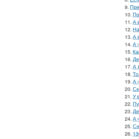
9.
Пре
10.
По
11.
А 
12.
На
13.
А 
14.
А 
15.
Ка
16.
Де
17.
А 
18.
То
19.
А 
20.
Ск
21.
У 
22.
Пу
23.
Де
24.
А 
25.
Сн
26.
13