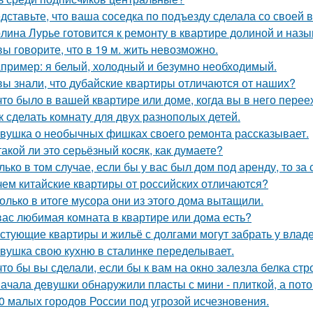
дставьте, что ваша соседка по подъезду сделала со своей 
лина Лурье готовится к ремонту в квартире долиной и наз
вы говорите, что в 19 м. жить невозможно.
пример: я белый, холодный и безумно необходимый.
вы знали, что дубайские квартиры отличаются от наших?
что было в вашей квартире или доме, когда вы в него пере
к сделать комнату для двух разнополых детей.
вушка о необычных фишках своего ремонта рассказывает.
такой ли это серьёзный косяк, как думаете?
лько в том случае, если бы у вас был дом под аренду, то за
чем китайские квартиры от российских отличаются?
олько в итоге мусора они из этого дома вытащили.
вас любимая комната в квартире или дома есть?
стующие квартиры и жильё с долгами могут забрать у влад
вушка свою кухню в сталинке переделывает.
что бы вы сделали, если бы к вам на окно залезла белка стр
ачала девушки обнаружили пласты с мини - плиткой, а потом
0 малых городов России под угрозой исчезновения.