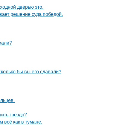
входной дверью это.
ывает решение суда победой.
ехали?
 сколько бы вы его сдавали?
ельцев.
оить гнездо?
 всё как в тумане.