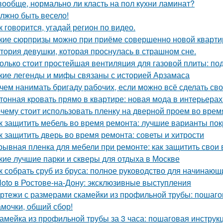
вообще, нормально ли класть на пол кухни ламинат?
лжно быть весело!
к говорится, угадай регион по видео.
кие сюрпризы можно при приёме совершенно новой кварти
тория девушки, которая проснулась в страшном сне.
олько стоит простейшая вентиляция для газовой плиты: по
кие легенды и мифы связаны с историей Арзамаса
чем нанимать бригаду рабочих, если можно всё сделать св
тонная кровать прямо в квартире: новая мода в интерьерах
чему стоит использовать пленку на дверной проем во врем
к защитить мебель во время ремонта: лучшие варианты по
к защитить дверь во время ремонта: советы и хитрости
рывная пленка для мебели при ремонте: как защитить свои
кие лучшие парки и скверы для отдыха в Москве
к собрать сруб из бруса: полное руководство для начинающ
loto в Ростове-на-Дону: эксклюзивные выступления
ртежи с размерами скамейки из профильной трубы: пошаго
мочки, общий сбор!
амейка из профильной трубы за 3 часа: пошаговая инструк