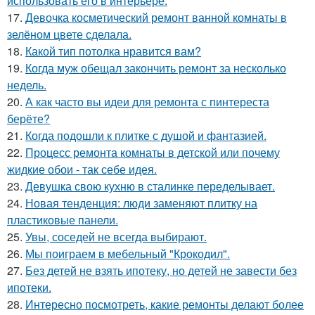
использовать его в интерьере.
17.
Девочка косметический ремонт ванной комнаты в
зелёном цвете сделала.
18.
Какой тип потолка нравится вам?
19.
Когда муж обещал закончить ремонт за несколько
недель.
20.
А как часто вы идеи для ремонта с пинтереста
берёте?
21.
Когда подошли к плитке с душой и фантазией.
22.
Процесс ремонта комнаты в детской или почему
жидкие обои - так себе идея.
23.
Девушка свою кухню в сталинке переделывает.
24.
Новая тенденция: люди заменяют плитку на
пластиковые панели.
25.
Увы, соседей не всегда выбирают.
26.
Мы поиграем в мебельный "Крокодил".
27.
Без детей не взять ипотеку, но детей не завести без
ипотеки.
28.
Интересно посмотреть, какие ремонты делают более