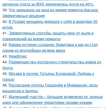
регионах плата за ЖКХ увеличилась почти на 40%.
39.
Что закрывать на окна во время ремонта фасада:
эффективные решения
40.
В Пскове женщина держала у себя в квартире 50
котов.
41.
Эффективные способы защиты окон от пыли и
повреждений во время ремонта
42.
Какова история создания Эрмитажа и как он стал
одним из крупнейших музеев мира
43.
Headlines:
44.
Преимущества поэтапного строительства домов из
бруса
45.
Москва в песнях Татьяны Булановой: Любовь к
городу
46.
Расписание группы Горшенёв в Мурманске: даты
концертов и билеты
47.
Маленький участок – большие возможности: дачные
идеи для оформления территории своими руками