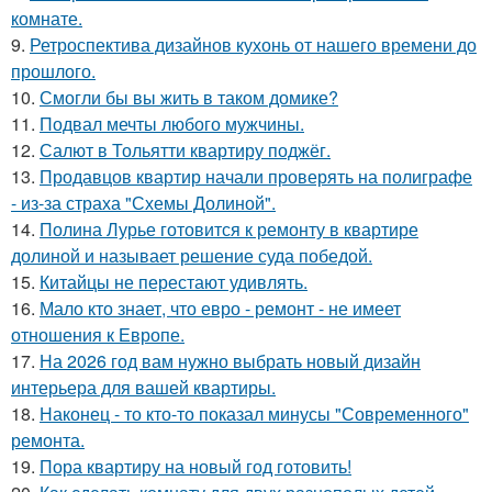
комнате.
9.
Ретроспектива дизайнов кухонь от нашего времени до
прошлого.
10.
Смогли бы вы жить в таком домике?
11.
Подвал мечты любого мужчины.
12.
Салют в Тольятти квартиру поджёг.
13.
Продавцов квартир начали проверять на полиграфе
- из-за страха "Схемы Долиной".
14.
Полина Лурье готовится к ремонту в квартире
долиной и называет решение суда победой.
15.
Китайцы не перестают удивлять.
16.
Мало кто знает, что евро - ремонт - не имеет
отношения к Европе.
17.
На 2026 год вам нужно выбрать новый дизайн
интерьера для вашей квартиры.
18.
Наконец - то кто-то показал минусы "Современного"
ремонта.
19.
Пора квартиру на новый год готовить!