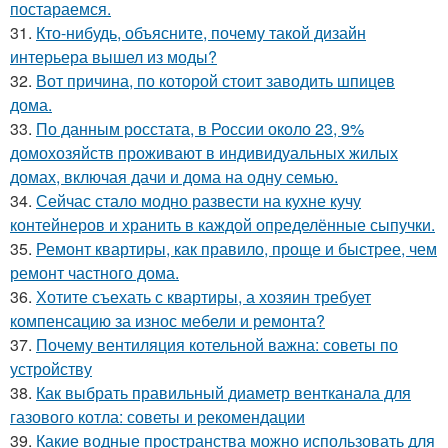
постараемся.
31.
Кто-нибудь, объясните, почему такой дизайн
интерьера вышел из моды?
32.
Вот причина, по которой стоит заводить шпицев
дома.
33.
По данным росстата, в России около 23, 9%
домохозяйств проживают в индивидуальных жилых
домах, включая дачи и дома на одну семью.
34.
Сейчас стало модно развести на кухне кучу
контейнеров и хранить в каждой определённые сыпучки.
35.
Ремонт квартиры, как правило, проще и быстрее, чем
ремонт частного дома.
36.
Хотите съехать с квартиры, а хозяин требует
компенсацию за износ мебели и ремонта?
37.
Почему вентиляция котельной важна: советы по
устройству
38.
Как выбрать правильный диаметр вентканала для
газового котла: советы и рекомендации
39.
Какие водные пространства можно использовать для