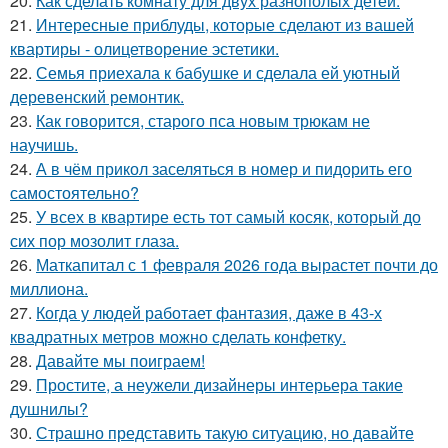
20.
Как сделать комнату для двух разнополых детей.
21.
Интересные приблуды, которые сделают из вашей
квартиры - олицетворение эстетики.
22.
Семья приехала к бабушке и сделала ей уютный
деревенский ремонтик.
23.
Как говорится, старого пса новым трюкам не
научишь.
24.
А в чём прикол заселяться в номер и пидорить его
самостоятельно?
25.
У всех в квартире есть тот самый косяк, который до
сих пор мозолит глаза.
26.
Маткапитал с 1 февраля 2026 года вырастет почти до
миллиона.
27.
Когда у людей работает фантазия, даже в 43-х
квадратных метров можно сделать конфетку.
28.
Давайте мы поиграем!
29.
Простите, а неужели дизайнеры интерьера такие
душнилы?
30.
Страшно представить такую ситуацию, но давайте