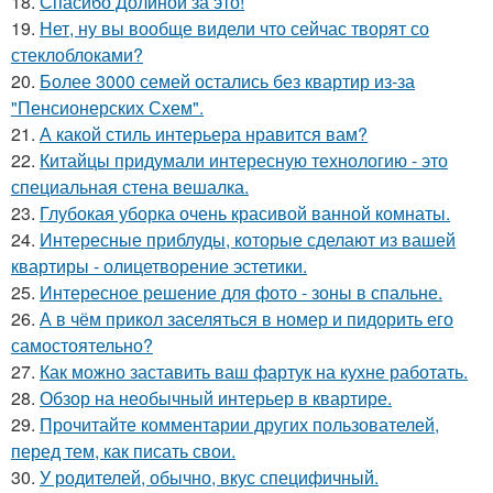
18.
Спасибо Долиной за это!
19.
Нет, ну вы вообще видели что сейчас творят со
стеклоблоками?
20.
Более 3000 семей остались без квартир из-за
"Пенсионерских Схем".
21.
А какой стиль интерьера нравится вам?
22.
Китайцы придумали интересную технологию - это
специальная стена вешалка.
23.
Глубокая уборка очень красивой ванной комнаты.
24.
Интересные приблуды, которые сделают из вашей
квартиры - олицетворение эстетики.
25.
Интересное решение для фото - зоны в спальне.
26.
А в чём прикол заселяться в номер и пидорить его
самостоятельно?
27.
Как можно заставить ваш фартук на кухне работать.
28.
Обзор на необычный интерьер в квартире.
29.
Прочитайте комментарии других пользователей,
перед тем, как писать свои.
30.
У родителей, обычно, вкус специфичный.