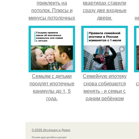
приклеить на
квартирах ставили
потолок. Плюсы и
сразу две входные
минусы потолочных
двери.
н
панелей из
пластика
Семьям с детьми
Семейную ипотеку
продлят ипотечные
снова собираются
с
каникулы до 1, 5
менять - и семьи с
года.
одним ребёнком
напряглись.
© 2026 Интерьер и Декор
Лучшие идеи дизайна и декора!