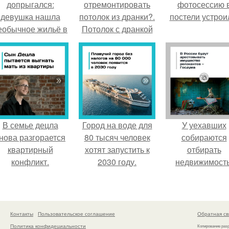
допрыгался:
отремонтировать
фотосессию 
девушка нашла
потолок из дранки?.
постели устрои
еобычное жильё в
Потолок с дранкой
Пятигорске.
В семье децла
Город на воде для
У уехавших
нова разгорается
80 тысяч человек
собираются
квартирный
хотят запустить к
отбирать
конфликт.
2030 году.
недвижимость
Контакты
Пользовательское соглашение
Обратная св
Политика конфидециальности
Копирование раз