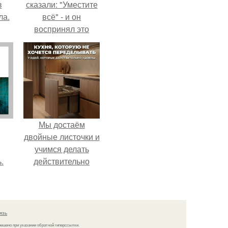
в
сказали: "Уместите
ла.
всё" - и он
воспринял это
слишком
буквально.
Мы достаём
двойные листочки и
учимся делать
.
действительно
удобную кухню.
язь
решено при указании обратной гиперссылки.