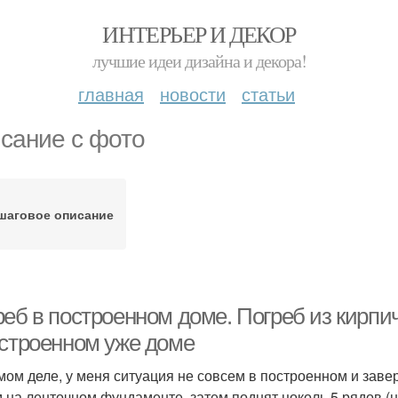
ИНТЕРЬЕР И ДЕКОР
лучшие идеи дизайна и декора!
главная
новости
статьи
сание с фото
шаговое описание
реб в построенном доме. Погреб из кирпи
остроенном уже доме
мом деле, у меня ситуация не совсем в построенном и заве
 на ленточном фундаменте, затем поднят цоколь 5 рядов (н