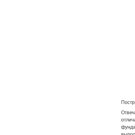
Постр
Отвеч
отлич
фунда
выпол