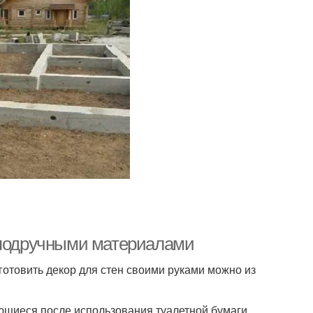
н подручными материалами
готовить декор для стен своими руками можно из
ающиеся после использования туалетной бумаги,