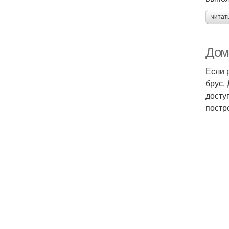
читат
Дом
Если 
брус.
досту
постр