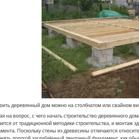
оить деревянный дом можно на столбчатом или свайном в
ая на вопрос, с чего начать строительство деревянного дома
ается от традиционной методики строительства, и монтаж з
мента. Поскольку стены из древесины отличаются относите
нять дорогой заглублённый ленточный фундамент, как обыч