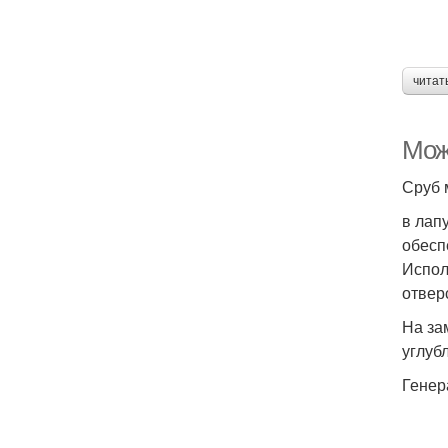
читат
Мож
Сруб 
в лап
обесп
Испол
отвер
На за
углуб
Генер