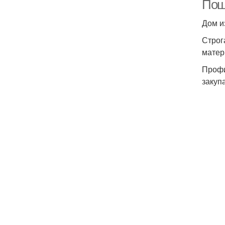
Пош
Дом и
Строг
матер
Профи
закуп