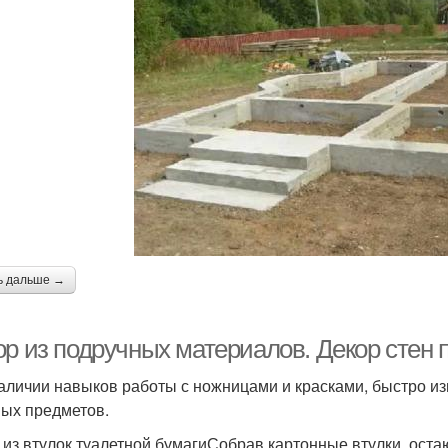
ь дальше →
ор из подручных материалов. Декор сте
аличии навыков работы с ножницами и красками, быстро из
ых предметов.
 из втулок туалетной бумагиСобрав картонные втулки, ост