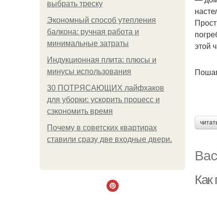
выбрать треску
насте
Экономный способ утепления
Прост
балкона: ручная работа и
погре
минимальные затраты
этой 
Индукционная плита: плюсы и
Пошаг
минусы использования
30 ПОТРЯСАЮЩИХ лайфхаков
для уборки: ускорить процесс и
сэкономить время
читат
Почему в советских квартирах
ставили сразу две входные двери.
Вас
Как