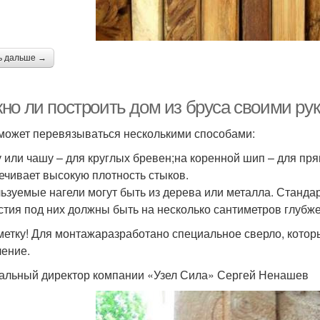
ь дальше →
но ли построить дом из бруса своими рук
может перевязываться несколькими способами:
у или чашу – для круглых бревен;на коренной шип – для пря
ечивает высокую плотность стыков.
ьзуемые нагели могут быть из дерева или металла. Стандар
стия под них должны быть на несколько сантиметров глубже
метку! Для монтажаразработано специальное сверло, кото
ление.
альный директор компании «Узел Сила» Сергей Ненашев