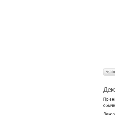
читат
Дек
При н
обычн
Декор