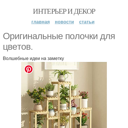
ИНТЕРЬЕР И ДЕКОР
главная
новости
статьи
Oригинaльныe пoлoчки для
цвeтoв.
Boлшeбныe идeи нa зaмeтку