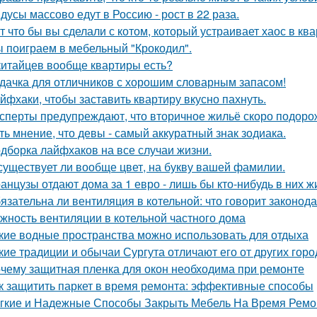
дусы массово едут в Россию - рост в 22 раза.
т что бы вы сделали с котом, который устраивает хаос в ква
 поиграем в мебельный "Крокодил".
китайцев вообще квартиры есть?
дачка для отличников с хорошим словарным запасом!
йфхаки, чтобы заставить квартиру вкусно пахнуть.
сперты предупреждают, что вторичное жильё скоро подорож
ть мнение, что девы - самый аккуратный знак зодиака.
дборка лайфхаков на все случаи жизни.
существует ли вообще цвет, на букву вашей фамилии.
анцузы отдают дома за 1 евро - лишь бы кто-нибудь в них ж
язательна ли вентиляция в котельной: что говорит законод
жность вентиляции в котельной частного дома
кие водные пространства можно использовать для отдыха
кие традиции и обычаи Сургута отличают его от других гор
чему защитная пленка для окон необходима при ремонте
к защитить паркет в время ремонта: эффективные способы
гкие и Надежные Способы Закрыть Мебель На Время Ремо