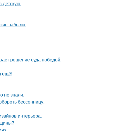
в детскую.
гие забыли.
ывает решение суда победой.
м ещё!
о не знали.
обороть бессонницу.
дизайнов интерьера.
нщины?
иях.