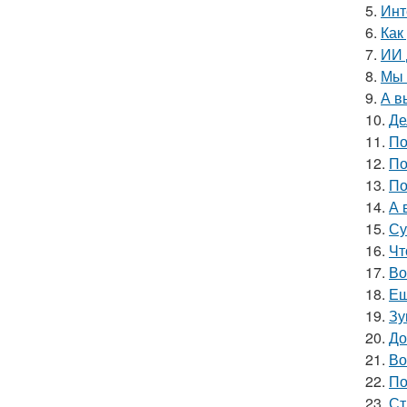
5.
Инт
6.
Как
7.
ИИ 
8.
Мы 
9.
А в
10.
Де
11.
По
12.
По
13.
По
14.
А 
15.
Су
16.
Чт
17.
Во
18.
Ещ
19.
Зу
20.
До
21.
Во
22.
По
23.
Ст