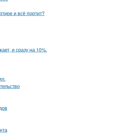
ртире и всё портит?
ает, и сразу на 10%.
ил.
ательство
одов
нта