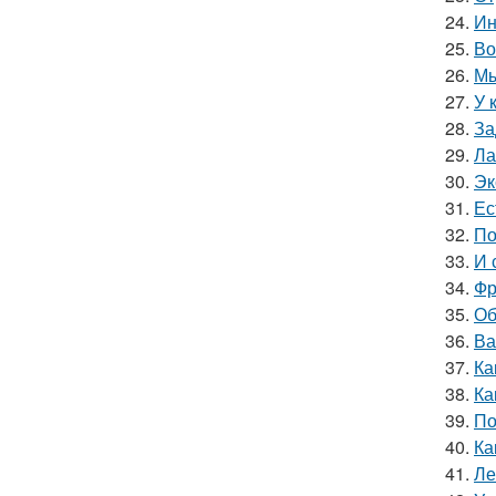
24.
Ин
25.
Во
26.
Мы
27.
У 
28.
За
29.
Ла
30.
Эк
31.
Ес
32.
По
33.
И 
34.
Фр
35.
Об
36.
Ва
37.
Ка
38.
Ка
39.
По
40.
Ка
41.
Ле