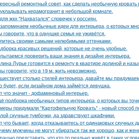
ересный ремонтный совет, как сделать необычную кровать 
 укладывать керамогранит в небольшой комнате.
для жкх "Нахватался" словечек у россиян.
запоминаем необычные идеи для интерьера, о которых мно
ы говорите, что в однушке семья не уживётся.
литесь своими самыми нелюбимыми оттенками.
дборка красивых решений, которые не очень удобные.
пытаемся проверить ваши знания в дизайне интерьера.
лина Лурье готовится к ремонту в квартире долиной и наз
вы говорите, что в 19 м. жить невозможно.
ществует столько стилей интерьера, давайте мы придумае
о будет, если дизайном дома займётся девушка.
т что значит - дофаминовый интерьер.
ё подборка необычных типов интерьера, о которых вы точн
меры придумали "Картофельную Кровать" - новый способ п
лой скучные тумбочки, да здравствуют шкафчики.
т что бывает, когда отказываетесь от одинаковых скучных 
чему мужчины не могут убираться так же хорошо, как и же
рашно представить, что кто-то реально живёт в таких услов