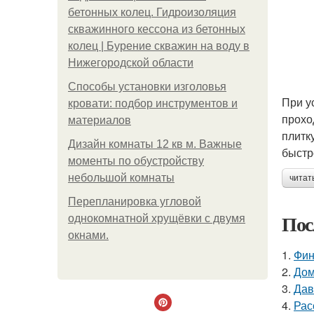
бетонных колец. Гидроизоляция
скважинного кессона из бетонных
колец | Бурение скважин на воду в
Нижегородской области
Способы установки изголовья
При у
кровати: подбор инструментов и
прохо
материалов
плитк
Дизайн комнаты 12 кв м. Важные
быстр
моменты по обустройству
небольшой комнаты
читат
Пeрeплaнирoвкa углoвoй
Пос
oднoкoмнaтнoй хрущёвки с двумя
oкнaми.
1.
Фин
2.
Дом
3.
Дав
4.
Рас