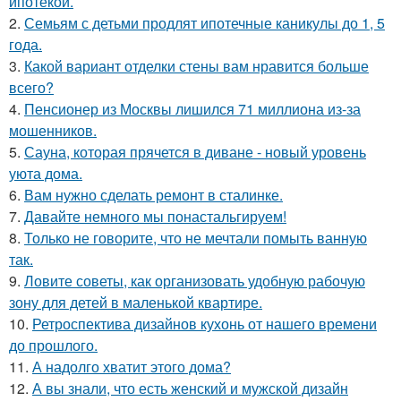
ипотекой.
2.
Семьям с детьми продлят ипотечные каникулы до 1, 5
года.
3.
Какой вариант отделки стены вам нравится больше
всего?
4.
Пенсионер из Москвы лишился 71 миллиона из-за
мошенников.
5.
Сауна, которая прячется в диване - новый уровень
уюта дома.
6.
Вам нужно сделать ремонт в сталинке.
7.
Давайте немного мы понастальгируем!
8.
Только не говорите, что не мечтали помыть ванную
так.
9.
Ловите советы, как организовать удобную рабочую
зону для детей в маленькой квартире.
10.
Ретроспектива дизайнов кухонь от нашего времени
до прошлого.
11.
А надолго хватит этого дома?
12.
А вы знали, что есть женский и мужской дизайн