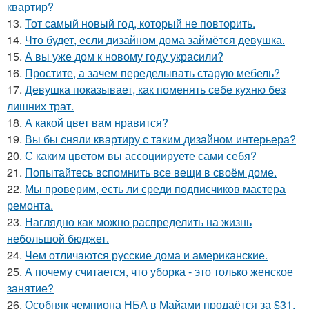
квартир?
13.
Тот самый новый год, который не повторить.
14.
Что будет, если дизайном дома займётся девушка.
15.
А вы уже дом к новому году украсили?
16.
Простите, а зачем переделывать старую мебель?
17.
Девушка показывает, как поменять себе кухню без
лишних трат.
18.
А какой цвет вам нравится?
19.
Вы бы сняли квартиру с таким дизайном интерьера?
20.
С каким цветом вы ассоциируете сами себя?
21.
Попытайтесь вспомнить все вещи в своём доме.
22.
Мы проверим, есть ли среди подписчиков мастера
ремонта.
23.
Наглядно как можно распределить на жизнь
небольшой бюджет.
24.
Чем отличаются русские дома и американские.
25.
А почему считается, что уборка - это только женское
занятие?
26.
Особняк чемпиона НБА в Майами продаётся за $31,