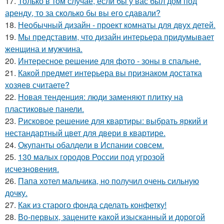
17.
Только в том случае, если бы у вас был дом под
аренду, то за сколько бы вы его сдавали?
18.
Необычный дизайн - проект комнаты для двух детей.
19.
Мы представим, что дизайн интерьера придумывает
женщина и мужчина.
20.
Интересное решение для фото - зоны в спальне.
21.
Какой предмет интерьера вы признаком достатка
хозяев считаете?
22.
Новая тенденция: люди заменяют плитку на
пластиковые панели.
23.
Рисковое решение для квартиры: выбрать яркий и
нестандартный цвет для двери в квартире.
24.
Окупанты обалдели в Испании совсем.
25.
130 малых городов России под угрозой
исчезновения.
26.
Папа хотел мальчика, но получил очень сильную
дочку.
27.
Как из старого фонда сделать конфетку!
28.
Во-первых, зацените какой изысканный и дорогой