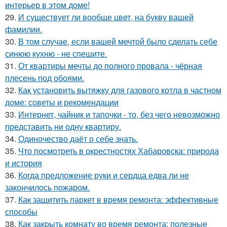
интерьер в этом доме!
29.
И существует ли вообще цвет, на букву вашей
фамилии.
30.
В том случае, если вашей мечтой было сделать себе
синюю кухню - не спешите.
31.
От квартиры мечты до полного провала - чёрная
плесень под обоями.
32.
Как установить вытяжку для газового котла в частном
доме: советы и рекомендации
33.
Интернет, чайник и тапочки - то, без чего невозможно
представить ни одну квартиру.
34.
Одиночество даёт о себе знать.
35.
Что посмотреть в окрестностях Хабаровска: природа
и история
36.
Когда предложение руки и сердца едва ли не
закончилось пожаром.
37.
Как защитить паркет в время ремонта: эффективные
способы
38.
Как закрыть комнату во время ремонта: полезные